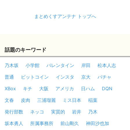
まとめくすアンテナ トップへ
話題のキーワード
乃木坂
小学館
バレンタイン
岸田
松本人志
普通
ビットコイン
インスタ
京大
バチャ
XBox
キチ
大阪
アメリカ
日ハム
DQN
文春
皮肉
三浦瑠麗
ミス日本
稲葉
発行部数
ネッコ
実質的
岩井
乃木
坂本勇人
所属事務所
前山剛久
神田沙也加