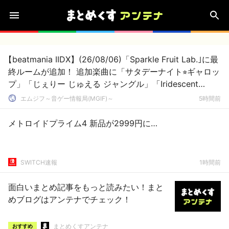
【beatmania IIDX】(26/08/06)「Sparkle Fruit Lab.｣に最
終ルームが追加！ 追加楽曲に「サタデーナイト⭐︎ギャロッ
プ」「じぇりー じゅえる ジャングル」「Iridescent
Memories」が登場！！
エムジフ～音ゲー情報局(MGIF)～
5時間前
メトロイドプライム4 新品が2999円に…
SWITCH速報
1時間前
面白いまとめ記事をもっと読みたい！まと
めブログはアンテナでチェック！
まとめくすアンテナ
おすすめ