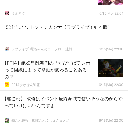
うまろぐ
6/15(Mo) 22:01
jΣﾐｲ˶^ ᴗ^˶ﾘ トンテンカン🩵【ラブライブ！虹ヶ咲】
ラブライブ! 曜ちゃんのヨーソロー!速報
6/15(Mo) 22:00
【FF14】絶妖星乱舞P1の「ずびずばテレポ」
って回線によって挙動が変わることある
の？
FF14ひかせん速報
6/15(Mo) 22:00
【艦これ】 改修はイベント最終海域で使いそうなのからや
っていけばいいんですよ
艦これ速報 艦隊これくしょんまとめ
6/15(Mo) 22:00