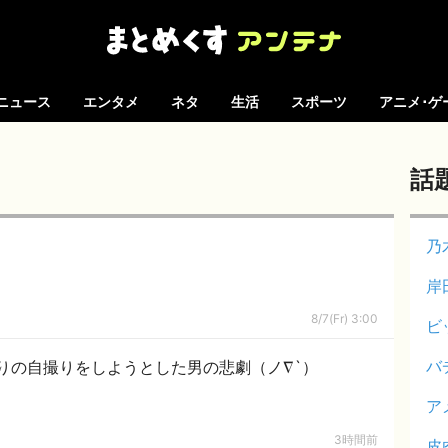
ニュース
エンタメ
ネタ
生活
スポーツ
アニメ･ゲ
話
乃
岸
8/7(Fr) 3:00
ビ
バ
で釣りの自撮りをしようとした男の悲劇（ノ∇`）
ア
3時間前
皮