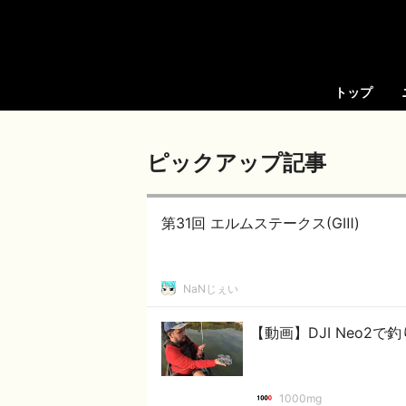
トップ
ピックアップ記事
第31回 エルムステークス(GⅢ)
NaNじぇい
【動画】DJI Neo2
1000mg