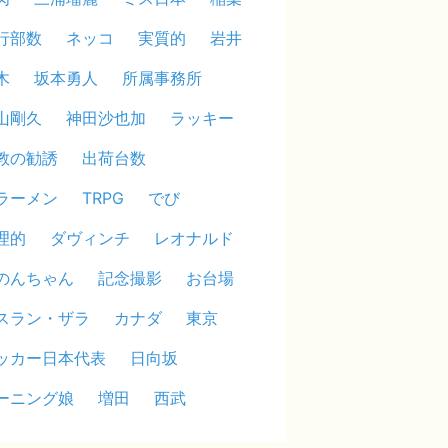
行部数
ネッコ
実質的
岩井
木
坂本勇人
所属事務所
山剛久
神田沙也加
ラッキー
教の勧誘
出荷台数
ラーメン
TRPG
でび
理的
ダヴィンチ
レオナルド
のんちゃん
記念撮影
お台場
スラン・ザラ
カナダ
東京
ッカー日本代表
日向坂
ーニング娘
増田
西武