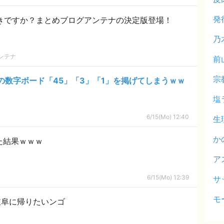
発
好きですか？まとめブログアンテナの決定版登場！
乃
ンテナ
前
宗
数字ボード「45」「3」「1」を掲げてしまうｗｗ
塩
6/15(Mo) 12:40
生
か
た結果ｗｗｗ
ア
6/15(Mo) 12:39
サ
モ
岐阜に帰りたいンゴ