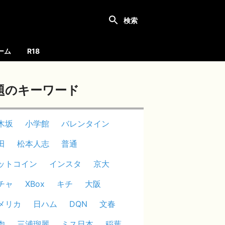
ーム
R18
題のキーワード
木坂
小学館
バレンタイン
田
松本人志
普通
ットコイン
インスタ
京大
チャ
XBox
キチ
大阪
メリカ
日ハム
DQN
文春
肉
三浦瑠麗
ミス日本
稲葉