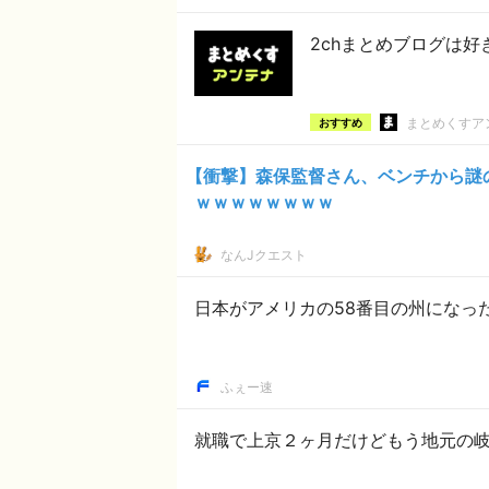
2chまとめブログは
まとめくすア
おすすめ
【衝撃】森保監督さん、ベンチから謎の
ｗｗｗｗｗｗｗｗ
なんJクエスト
日本がアメリカの58番目の州になっ
ふぇー速
就職で上京２ヶ月だけどもう地元の