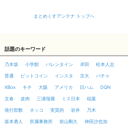
まとめくすアンテナ トップへ
話題のキーワード
乃木坂
小学館
バレンタイン
岸田
松本人志
普通
ビットコイン
インスタ
京大
バチャ
XBox
キチ
大阪
アメリカ
日ハム
DQN
文春
皮肉
三浦瑠麗
ミス日本
稲葉
発行部数
ネッコ
実質的
岩井
乃木
坂本勇人
所属事務所
前山剛久
神田沙也加