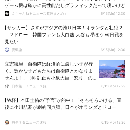
ゲーム機は確かに高性能だしグラフィックだって凄いけど
２ちゃんねるニュース超速まとめ＋
6/15(Mo) 12:30
【サッカー】さすがアジアの誇り日本！オランダと壮絶２
－２ドロー、韓国ファンも大白熱 大谷も呼ぼう 韓日戦を
見たい
脱亜論
6/15(Mo) 12:30
立憲議員「自衛隊は経済的に厳しい子が行
く。豊かな子どもたちは自衛隊とかなりま
せんよ！」→即訂正も小泉大臣「怒り」の
猛反論
日本第一！ニュース録
6/15(Mo) 12:29
【W杯】本田圭佑の“予言”が的中！「そろそろいける」直
後に小川航基が劇的同点弾、日本がオランダとドロー
時事ネタニュース速報
6/15(Mo) 12:26