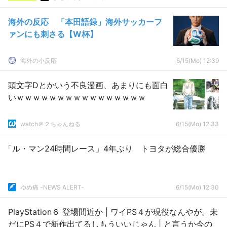
海外の反応 「本田語録」海外サッカーフ
ァンにも刺さる【W杯】
海外の小反応
6/15(Mo) 12:39
頭文字Dとかいう不良漫画、あまりにも面白
いｗｗｗｗｗｗｗｗｗｗｗｗｗｗｗｗ
watch＠２ちゃんねる
6/15(Mo) 12:33
「ル・マン24時間レース」4年ぶり トヨタが総合優勝
ゆめ痛 -NEWS ALERT-
6/15(Mo) 12:30
PlayStation６ 登場間近か | ワイPS４が現役なんやが。未
だにPS４で新作出てるしもういいじゃん | と言うか今の