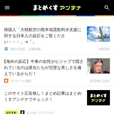
韓国人「大韓航空の熊本地震飲料水支援に
対する日本人の反応をご覧くださ
い・・・」→「」
海外の反応 お隣速報
8時間前
【海外の反応】中東の女性がヒジャブで隠さ
れているのは彼女たちが完璧な美しさを備
えているからだ！
コーヒーと翻訳
8/5(We) 22:00
このサイト広告無し！まとめ記事はまとめ
くすアンテナでチェック！
まとめくすアンテナ
おすすめ