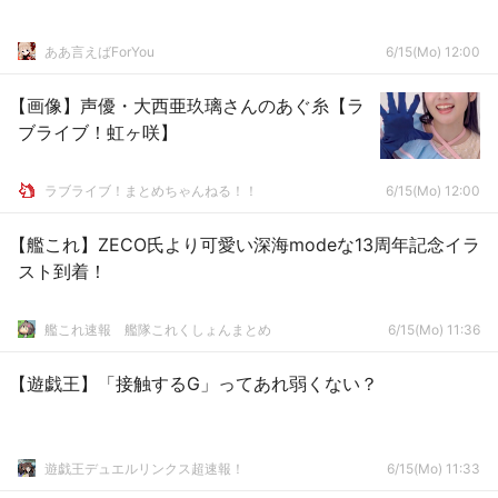
ああ言えばForYou
6/15(Mo) 12:00
【画像】声優・大西亜玖璃さんのあぐ糸【ラ
ブライブ！虹ヶ咲】
ラブライブ！まとめちゃんねる！！
6/15(Mo) 12:00
【艦これ】ZECO氏より可愛い深海modeな13周年記念イラ
スト到着！
艦これ速報 艦隊これくしょんまとめ
6/15(Mo) 11:36
【遊戯王】「接触するG」ってあれ弱くない？
遊戯王デュエルリンクス超速報！
6/15(Mo) 11:33