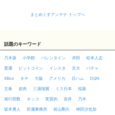
まとめくすアンテナ トップへ
話題のキーワード
乃木坂
小学館
バレンタイン
岸田
松本人志
普通
ビットコイン
インスタ
京大
バチャ
XBox
キチ
大阪
アメリカ
日ハム
DQN
文春
皮肉
三浦瑠麗
ミス日本
稲葉
発行部数
ネッコ
実質的
岩井
乃木
坂本勇人
所属事務所
前山剛久
神田沙也加