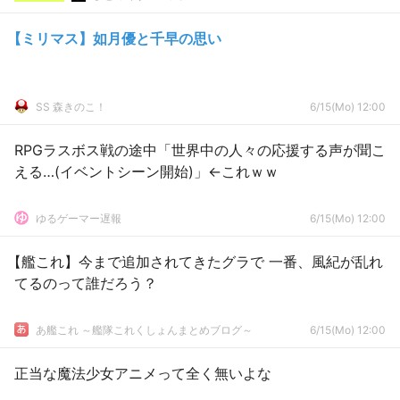
【ミリマス】如月優と千早の思い
SS 森きのこ！
6/15(Mo) 12:00
RPGラスボス戦の途中「世界中の人々の応援する声が聞こ
える…(イベントシーン開始)」←これｗｗ
ゆるゲーマー遅報
6/15(Mo) 12:00
【艦これ】今まで追加されてきたグラで 一番、風紀が乱れ
てるのって誰だろう？
あ艦これ ～艦隊これくしょんまとめブログ～
6/15(Mo) 12:00
正当な魔法少女アニメって全く無いよな