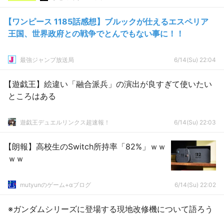
【ワンピース 1185話感想】ブルックが仕えるエスペリア
王国、世界政府との戦争でとんでもない事に！！
最強ジャンプ放送局
6/14(Su) 22:04
【遊戯王】絵違い「融合派兵」の演出が良すぎて使いたい
ところはある
遊戯王デュエルリンクス超速報！
6/14(Su) 22:03
【朗報】高校生のSwitch所持率「82%」ｗｗ
ｗｗ
mutyunのゲーム+αブログ
6/14(Su) 22:02
※ガンダムシリーズに登場する現地改修機について語ろう