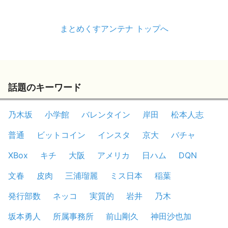
まとめくすアンテナ トップへ
話題のキーワード
乃木坂
小学館
バレンタイン
岸田
松本人志
普通
ビットコイン
インスタ
京大
バチャ
XBox
キチ
大阪
アメリカ
日ハム
DQN
文春
皮肉
三浦瑠麗
ミス日本
稲葉
発行部数
ネッコ
実質的
岩井
乃木
坂本勇人
所属事務所
前山剛久
神田沙也加