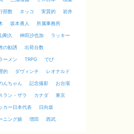
行部数
ネッコ
実質的
岩井
木
坂本勇人
所属事務所
山剛久
神田沙也加
ラッキー
教の勧誘
出荷台数
ラーメン
TRPG
でび
理的
ダヴィンチ
レオナルド
のんちゃん
記念撮影
お台場
スラン・ザラ
カナダ
東京
ッカー日本代表
日向坂
ーニング娘
増田
西武