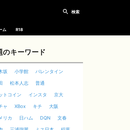
ーム
R18
題のキーワード
木坂
小学館
バレンタイン
田
松本人志
普通
ットコイン
インスタ
京大
チャ
XBox
キチ
大阪
メリカ
日ハム
DQN
文春
肉
三浦瑠麗
ミス日本
稲葉