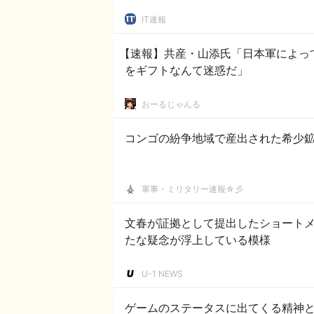
IT速報
【速報】共産・山添氏「日本軍によっ
をギフトなんて迷惑だ」
おーるじゃんる
コンゴの紛争地域で産出された希少
軍事・ミリタリー速報☆彡
文春が証拠として提出したショート
たな疑念が浮上している模様
U-1 NEWS
ゲームのステータスに出てくる精神