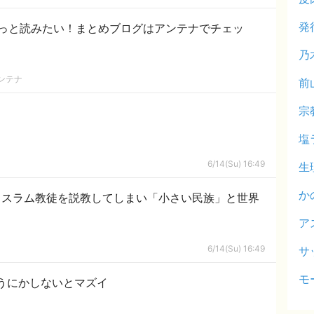
発
っと読みたい！まとめブログはアンテナでチェッ
乃
ンテナ
前
宗
塩
6/14(Su) 16:49
生
か
イスラム教徒を説教してしまい「小さい民族」と世界
ア
6/14(Su) 16:49
サ
モ
うにかしないとマズイ