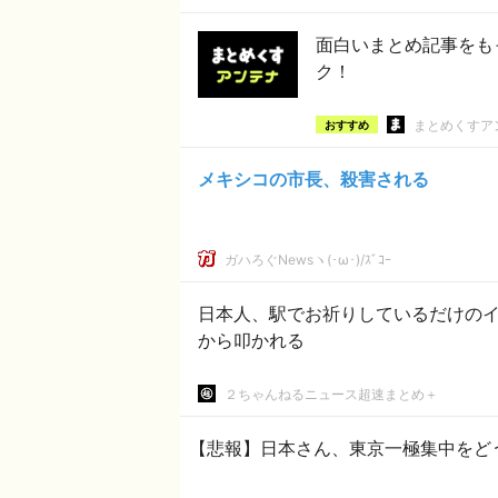
面白いまとめ記事をも
ク！
まとめくすア
おすすめ
メキシコの市長、殺害される
ガハろぐNewsヽ(･ω･)/ｽﾞｺｰ
日本人、駅でお祈りしているだけの
から叩かれる
２ちゃんねるニュース超速まとめ＋
【悲報】日本さん、東京一極集中をど