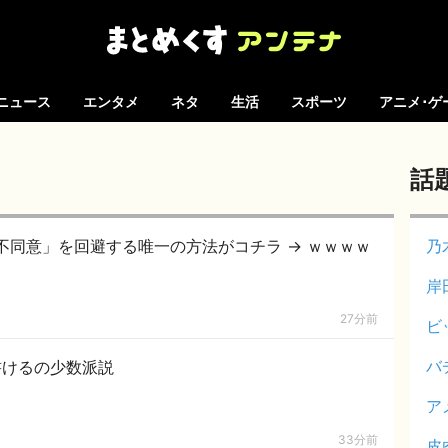
ニュース
エンタメ
ネタ
生活
スポーツ
アニメ･ゲ
話
不同意」を回避する唯一の方法がコチラ → ｗｗｗｗ
乃
岸
27分前
ビ
バ
書けるの少数派説
ア
33分前
皮