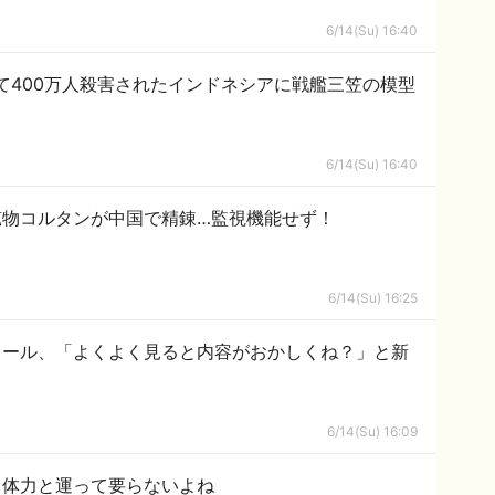
6/14(Su) 16:40
て400万人殺害されたインドネシアに戦艦三笠の模型
6/14(Su) 16:40
鉱物コルタンが中国で精錬…監視機能せず！
6/14(Su) 16:25
メール、「よくよく見ると内容がおかしくね？」と新
6/14(Su) 16:09
と体力と運って要らないよね