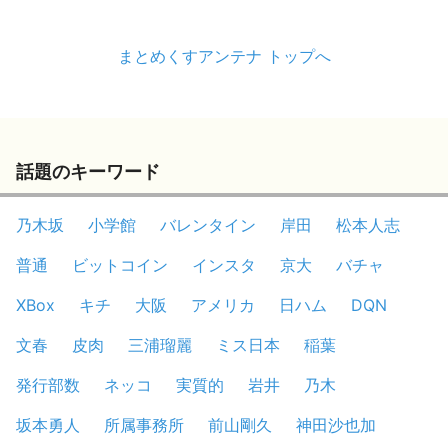
まとめくすアンテナ トップへ
話題のキーワード
乃木坂
小学館
バレンタイン
岸田
松本人志
普通
ビットコイン
インスタ
京大
バチャ
XBox
キチ
大阪
アメリカ
日ハム
DQN
文春
皮肉
三浦瑠麗
ミス日本
稲葉
発行部数
ネッコ
実質的
岩井
乃木
坂本勇人
所属事務所
前山剛久
神田沙也加