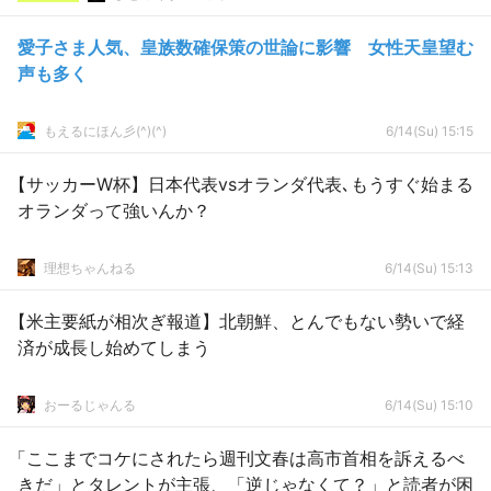
愛子さま人気、皇族数確保策の世論に影響 女性天皇望む
声も多く
もえるにほん彡(^)(^)
6/14(Su) 15:15
【サッカーW杯】日本代表vsオランダ代表､もうすぐ始まる
オランダって強いんか？
理想ちゃんねる
6/14(Su) 15:13
【米主要紙が相次ぎ報道】北朝鮮、とんでもない勢いで経
済が成長し始めてしまう
おーるじゃんる
6/14(Su) 15:10
「ここまでコケにされたら週刊文春は高市首相を訴えるべ
きだ」とタレントが主張、「逆じゃなくて？」と読者が困