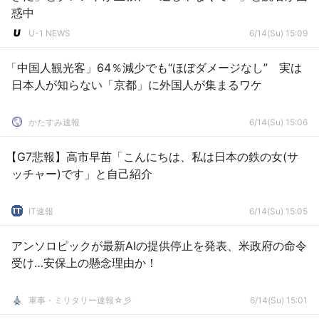
惑中
U-1 NEWS
6/14(Su) 15:09
「中国人観光客」64％減少でも“ほぼダメージなし” 実は
日本人が知らない「京都」に外国人が集まるワケ
かたすみ速報
6/14(Su) 15:06
【G7悲報】高市早苗「こんにちは、私は日本の鉄の女(サ
ッチャー)です」と自己紹介
IT速報
6/14(Su) 15:05
アンソロピックが最新AIの提供停止を発表、米政府の命令
受け…安保上の懸念理由か！
軍事・ミリタリー速報☆彡
6/14(Su) 15:01