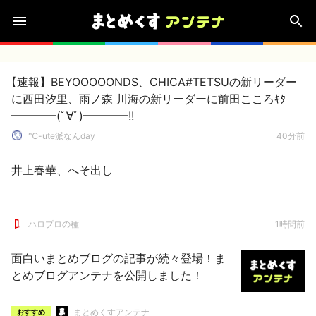
【速報】BEYOOOOONDS、CHICA#TETSUの新リーダー
に西田汐里、雨ノ森 川海の新リーダーに前田こころｷﾀ
━━━━(ﾟ∀ﾟ)━━━━!!
℃-ute派なんday
40分前
井上春華、へそ出し
ハロプロの種
1時間前
面白いまとめブログの記事が続々登場！ま
とめブログアンテナを公開しました！
まとめくすアンテナ
おすすめ