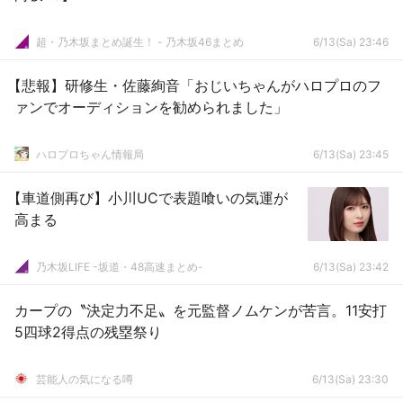
超・乃木坂まとめ誕生！ - 乃木坂46まとめ
6/13(Sa) 23:46
【悲報】研修生・佐藤絢音「おじいちゃんがハロプロのフ
ァンでオーディションを勧められました」
ハロプロちゃん情報局
6/13(Sa) 23:45
【車道側再び】小川UCで表題喰いの気運が
高まる
乃木坂LIFE -坂道・48高速まとめ-
6/13(Sa) 23:42
カープの〝決定力不足〟を元監督ノムケンが苦言。11安打
5四球2得点の残塁祭り
芸能人の気になる噂
6/13(Sa) 23:30