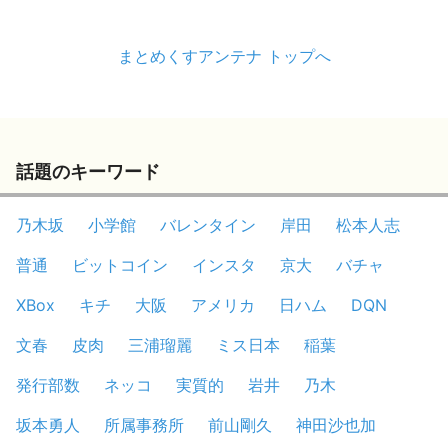
まとめくすアンテナ トップへ
話題のキーワード
乃木坂
小学館
バレンタイン
岸田
松本人志
普通
ビットコイン
インスタ
京大
バチャ
XBox
キチ
大阪
アメリカ
日ハム
DQN
文春
皮肉
三浦瑠麗
ミス日本
稲葉
発行部数
ネッコ
実質的
岩井
乃木
坂本勇人
所属事務所
前山剛久
神田沙也加