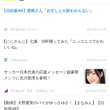
【日向坂46】若林さん「おすしとか訳わかんない」
日向坂46まとめもり～
6/14(Su) 0:08
【にじさんじ】七瀬、OBF踊ってみた『ニッコニコでかわ
いいね』
VTuberNews
6/14(Su) 0:00
サッカー日本代表の応援メッセージ超豪華
メンツに北川悠理も参戦！
乃木坂LIFE -坂道・48高速まとめ-
6/13(Sa) 23:50
【動画】大野愛実のパイがゆっさゆさ！【まなみん】【日
向坂46】