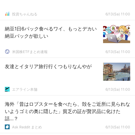
投資ちゃんねる
6/13(Sa) 11:00
納豆1日6パック食べるワイ、もっとデカい
納豆パックが欲しい
米国株ETFまとめ速報
6/13(Sa) 11:00
友達とイタリア旅行行くつもりなんやが
エアライン本舗
6/13(Sa) 11:00
海外「昔はロブスターを食べたら、殻をご近所に見られな
いようゴミの奥に隠した」貧乏の証が贅沢品に化けた
話…？
Ask Reddit まとめ
6/13(Sa) 11:00