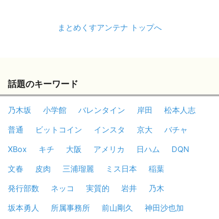
まとめくすアンテナ トップへ
話題のキーワード
乃木坂
小学館
バレンタイン
岸田
松本人志
普通
ビットコイン
インスタ
京大
バチャ
XBox
キチ
大阪
アメリカ
日ハム
DQN
文春
皮肉
三浦瑠麗
ミス日本
稲葉
発行部数
ネッコ
実質的
岩井
乃木
坂本勇人
所属事務所
前山剛久
神田沙也加