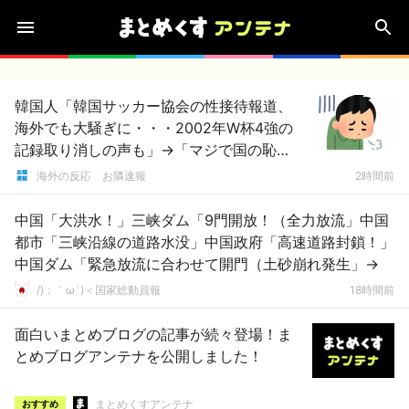
韓国人「韓国サッカー協会の性接待報道、
海外でも大騒ぎに・・・2002年W杯4強の
記録取り消しの声も」→「マジで国の恥
だ」「2002年まで疑う価値がある」「国民
海外の反応 お隣速報
2時間前
や国が築いた国格をサッカー選手が足で蹴
り飛ばすね」
中国「大洪水！」三峡ダム「9門開放！（全力放流」中国
都市「三峡沿線の道路水没」中国政府「高速道路封鎖！」
中国ダム「緊急放流に合わせて開門（土砂崩れ発生」→
/)；｀ω´)＜国家総動員報
18時間前
面白いまとめブログの記事が続々登場！ま
とめブログアンテナを公開しました！
まとめくすアンテナ
おすすめ