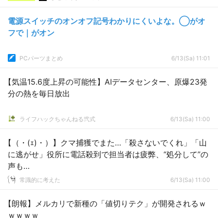
電源スイッチのオンオフ記号わかりにくいよな。◯がオ
フで｜がオン
PCパーツまとめ
6/13(Sa) 11:01
【気温15.6度上昇の可能性】AIデータセンター、原爆23発
分の熱を毎日放出
ライフハックちゃんねる弐式
6/13(Sa) 11:00
【（・(ｪ)・）】クマ捕獲でまた…「殺さないでくれ」「山
に逃がせ」役所に電話殺到で担当者は疲弊、“処分して”の
声も…
常識的に考えた
6/13(Sa) 11:00
【朗報】メルカリで新種の「値切りテク」が開発されるｗ
ｗｗｗｗ