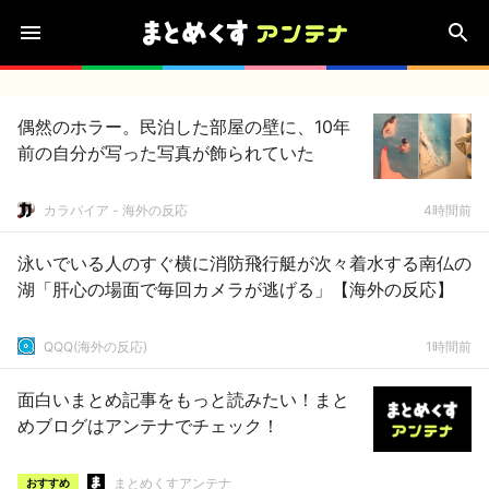
偶然のホラー。民泊した部屋の壁に、10年
前の自分が写った写真が飾られていた
カラパイア - 海外の反応
4時間前
泳いでいる人のすぐ横に消防飛行艇が次々着水する南仏の
湖「肝心の場面で毎回カメラが逃げる」【海外の反応】
QQQ(海外の反応)
1時間前
面白いまとめ記事をもっと読みたい！まと
めブログはアンテナでチェック！
まとめくすアンテナ
おすすめ