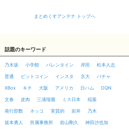
まとめくすアンテナ トップへ
話題のキーワード
乃木坂
小学館
バレンタイン
岸田
松本人志
普通
ビットコイン
インスタ
京大
バチャ
XBox
キチ
大阪
アメリカ
日ハム
DQN
文春
皮肉
三浦瑠麗
ミス日本
稲葉
発行部数
ネッコ
実質的
岩井
乃木
坂本勇人
所属事務所
前山剛久
神田沙也加