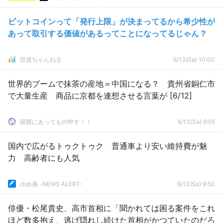
ビットコインって「発行上限」が決まってるから希少性が
あって取引する価値があるってことになってるじゃん？
投資ちゃんねる
6/13(Sa) 10:00
世界的ブームで抹茶の産地＝中国になる？ 貴州省銅仁市
で大量生産 商品に京都を連想させる言葉が [6/12]
国難にあってもの申す！！
6/13(Sa) 9:55
国内で広がるトゥクトゥク 普通車より安い維持費が魅
力 高齢者にも人気
ゆめ痛 -NEWS ALERT-
6/13(Sa) 9:50
俳優・松尾貴史、高市首相に「聞かれては困る案件をこれ
ほど数多抱え、逃げ隠れし続けた首相がかつていたのだろ