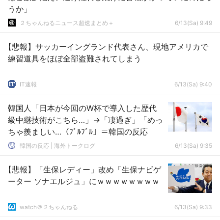
うか」
２ちゃんねるニュース超速まとめ＋
6/13(Sa) 9:49
【悲報】サッカーイングランド代表さん、現地アメリカで
練習道具をほぼ全部盗難されてしまう
IT速報
6/13(Sa) 9:40
韓国人「日本が今回のW杯で導入した歴代
級中継技術がこちら…」→「凄過ぎ」「めっ
ちゃ羨ましい…（ﾌﾞﾙﾌﾞﾙ」＝韓国の反応
韓国の反応 | 海外トークログ
6/13(Sa) 9:35
【悲報】「生保レディー」改め「生保ナビゲ
ーター ソナエルジュ」にｗｗｗｗｗｗｗｗ
watch＠２ちゃんねる
6/13(Sa) 9:33