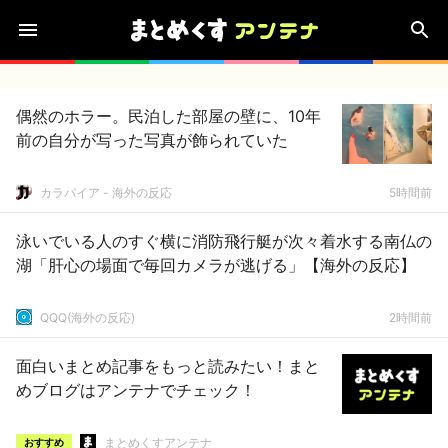
偶然のホラー。民泊した部屋の壁に、10年
前の自分が写った写真が飾られていた
カラパイア - 海外の反応
5時間前
泳いでいる人のすぐ横に消防飛行艇が次々着水する南仏の
湖「肝心の場面で毎回カメラが逃げる」【海外の反応】
QQQ(海外の反応)
2時間前
面白いまとめ記事をもっと読みたい！まと
めブログはアンテナでチェック！
まとめくすアンテナ
おすすめ