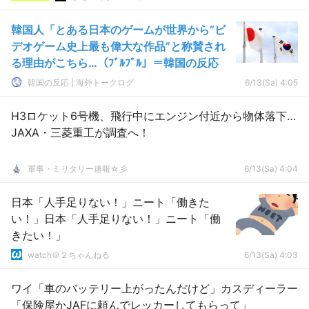
韓国人「とある日本のゲームが世界から”ビ
デオゲーム史上最も偉大な作品”と称賛され
る理由がこちら…（ﾌﾞﾙﾌﾞﾙ」＝韓国の反応
韓国の反応 | 海外トークログ
6/13(Sa) 4:05
H3ロケット6号機、飛行中にエンジン付近から物体落下…
JAXA・三菱重工が調査へ！
軍事・ミリタリー速報☆彡
6/13(Sa) 4:04
日本「人手足りない！」ニート「働きた
い！」日本「人手足りない！」ニート「働
きたい！」
watch＠２ちゃんねる
6/13(Sa) 4:03
ワイ「車のバッテリー上がったんだけど」カスディーラー
「保険屋かJAFに頼んでレッカーしてもらって」