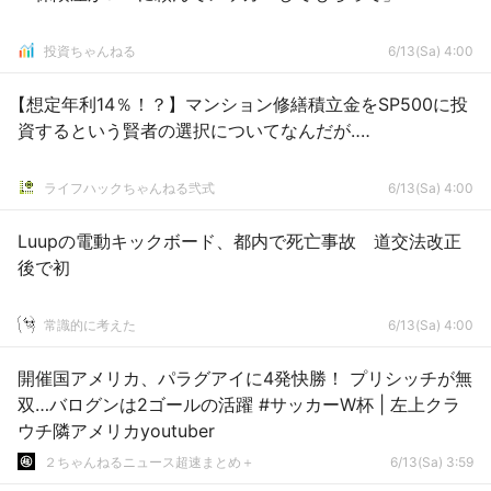
投資ちゃんねる
6/13(Sa) 4:00
【想定年利14％！？】マンション修繕積立金をSP500に投
資するという賢者の選択についてなんだが‥‥
ライフハックちゃんねる弐式
6/13(Sa) 4:00
Luupの電動キックボード、都内で死亡事故 道交法改正
後で初
常識的に考えた
6/13(Sa) 4:00
開催国アメリカ、パラグアイに4発快勝！ プリシッチが無
双…バログンは2ゴールの活躍 #サッカーW杯 | 左上クラ
ウチ隣アメリカyoutuber
２ちゃんねるニュース超速まとめ＋
6/13(Sa) 3:59