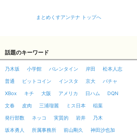
まとめくすアンテナ トップへ
話題のキーワード
乃木坂
小学館
バレンタイン
岸田
松本人志
普通
ビットコイン
インスタ
京大
バチャ
XBox
キチ
大阪
アメリカ
日ハム
DQN
文春
皮肉
三浦瑠麗
ミス日本
稲葉
発行部数
ネッコ
実質的
岩井
乃木
坂本勇人
所属事務所
前山剛久
神田沙也加