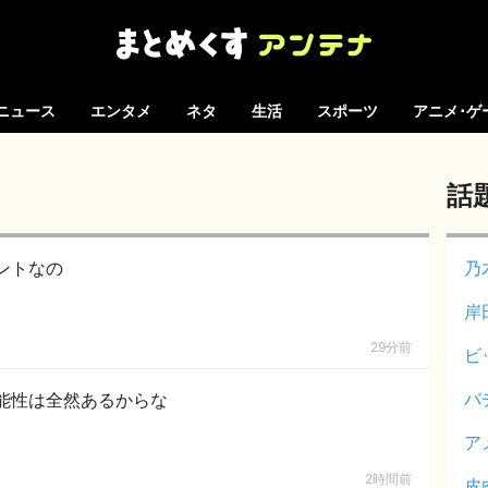
ニュース
エンタメ
ネタ
生活
スポーツ
アニメ･ゲ
話
ントなの
乃
岸
29分前
ビ
バ
能性は全然あるからな
ア
2時間前
皮