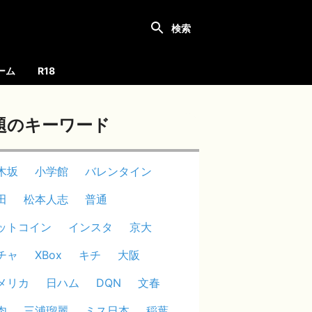
ーム
R18
題のキーワード
木坂
小学館
バレンタイン
田
松本人志
普通
ットコイン
インスタ
京大
チャ
XBox
キチ
大阪
メリカ
日ハム
DQN
文春
肉
三浦瑠麗
ミス日本
稲葉