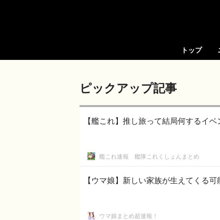
トップ
ピックアップ記事
【艦これ】推し旅って結局何するイベ
艦これ速報 艦隊これくしょんまとめ
【ウマ娘】新しい家族が生えてくる可
ウマ娘まとめ超速報！