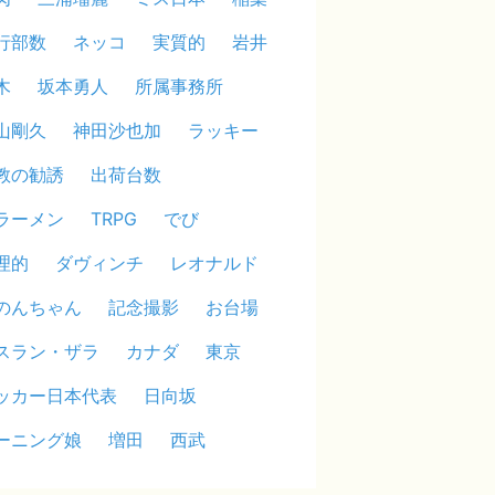
行部数
ネッコ
実質的
岩井
木
坂本勇人
所属事務所
山剛久
神田沙也加
ラッキー
教の勧誘
出荷台数
ラーメン
TRPG
でび
理的
ダヴィンチ
レオナルド
のんちゃん
記念撮影
お台場
スラン・ザラ
カナダ
東京
ッカー日本代表
日向坂
ーニング娘
増田
西武