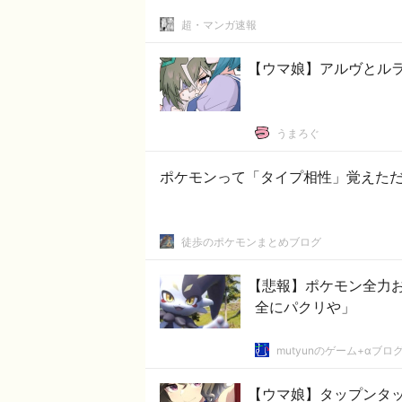
超・マンガ速報
【ウマ娘】アルヴとル
うまろぐ
ポケモンって「タイプ相性」覚えた
徒歩のポケモンまとめブログ
【悲報】ポケモン全力
全にパクリや」
mutyunのゲーム+αブロ
【ウマ娘】タップンタ