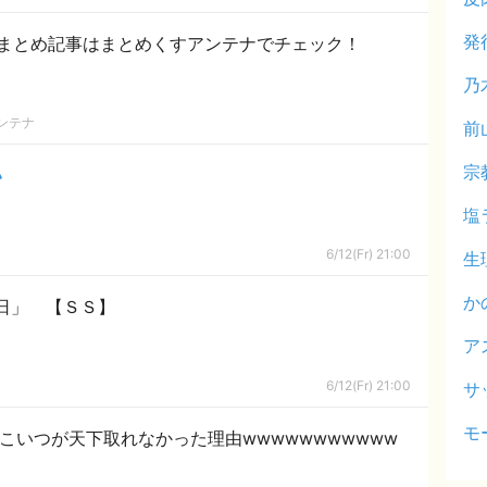
発
まとめ記事はまとめくすアンテナでチェック！
乃
ンテナ
前
宗
い
塩
6/12(Fr) 21:00
生
か
日」 【ＳＳ】
ア
6/12(Fr) 21:00
サ
モ
こいつが天下取れなかった理由wwwwwwwwwww