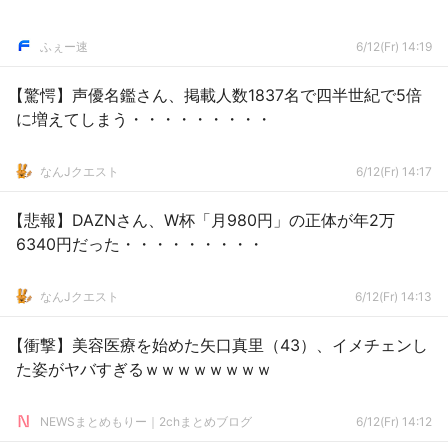
ふぇー速
6/12(Fr) 14:19
【驚愕】声優名鑑さん、掲載人数1837名で四半世紀で5倍
に増えてしまう・・・・・・・・・
なんJクエスト
6/12(Fr) 14:17
【悲報】DAZNさん、W杯「月980円」の正体が年2万
6340円だった・・・・・・・・・
なんJクエスト
6/12(Fr) 14:13
【衝撃】美容医療を始めた矢口真里（43）、イメチェンし
た姿がヤバすぎるｗｗｗｗｗｗｗｗ
NEWSまとめもりー｜2chまとめブログ
6/12(Fr) 14:12