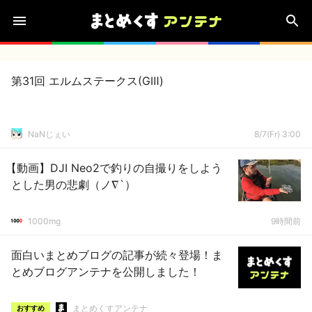
第31回 エルムステークス(GⅢ)
NaNじぇい
8/7(Fr) 3:00
【動画】DJI Neo2で釣りの自撮りをしよう
とした男の悲劇（ノ∇`）
1000mg
9時間前
面白いまとめブログの記事が続々登場！ま
とめブログアンテナを公開しました！
まとめくすアンテナ
おすすめ