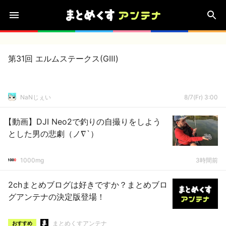
第31回 エルムステークス(GⅢ)
NaNじぇい
8/7(Fr) 3:00
【動画】DJI Neo2で釣りの自撮りをしよう
とした男の悲劇（ノ∇`）
1000mg
3時間前
2chまとめブログは好きですか？まとめブロ
グアンテナの決定版登場！
まとめくすアンテナ
おすすめ