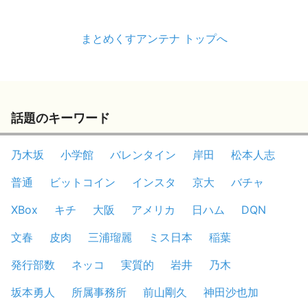
まとめくすアンテナ トップへ
話題のキーワード
乃木坂
小学館
バレンタイン
岸田
松本人志
普通
ビットコイン
インスタ
京大
バチャ
XBox
キチ
大阪
アメリカ
日ハム
DQN
文春
皮肉
三浦瑠麗
ミス日本
稲葉
発行部数
ネッコ
実質的
岩井
乃木
坂本勇人
所属事務所
前山剛久
神田沙也加