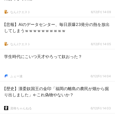
なんJクエスト
6/12(Fr) 14:09
【悲報】AIのデータセンター、毎日原爆23発分の熱を放出
してしまうｗｗｗｗｗｗｗｗｗｗ
なんJクエスト
6/12(Fr) 14:05
学生時代にこいつ天才やろって奴おった？
ふぇー速
6/12(Fr) 14:04
【歴史】漢委奴国王の金印「福岡の離島の農民が畑から掘
り出しました」←これ偽物やないか？
資格ちゃんねる
6/12(Fr) 14:03