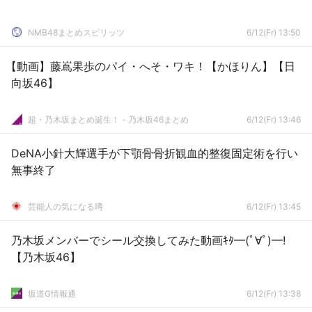
NMB48まとめスピリッツ
6/12(Fr) 13:50
【動画】藤嶌果歩のパイ・へそ・ワキ！【かほりん】【日
向坂46】
超・乃木坂まとめ誕生！ - 乃木坂46まとめ
6/12(Fr) 13:46
DeNA小針大輝選手が下顎骨骨折観血的整復固定術を行い
無事終了
芸能人の気になる噂
6/12(Fr) 13:45
乃木坂メンバーでシール交換してみた動画ｷﾀ━(ﾟ∀ﾟ)━!
【乃木坂46】
坂道G情報通
6/12(Fr) 13:38