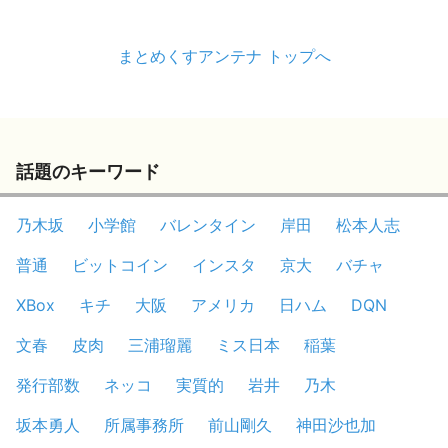
まとめくすアンテナ トップへ
話題のキーワード
乃木坂
小学館
バレンタイン
岸田
松本人志
普通
ビットコイン
インスタ
京大
バチャ
XBox
キチ
大阪
アメリカ
日ハム
DQN
文春
皮肉
三浦瑠麗
ミス日本
稲葉
発行部数
ネッコ
実質的
岩井
乃木
坂本勇人
所属事務所
前山剛久
神田沙也加