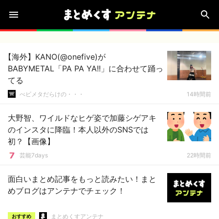
【海外】KANO(@onefive)が
BABYMETAL「PA PA YA!!」に合わせて踊っ
てる
べビメタだらけの・・・
14時間前
大野智、ワイルドなヒゲ姿で加藤シゲアキ
のインスタに降臨！本人以外のSNSでは
初？【画像】
芸能7days
22時間前
面白いまとめ記事をもっと読みたい！まと
めブログはアンテナでチェック！
まとめくすアンテナ
おすすめ