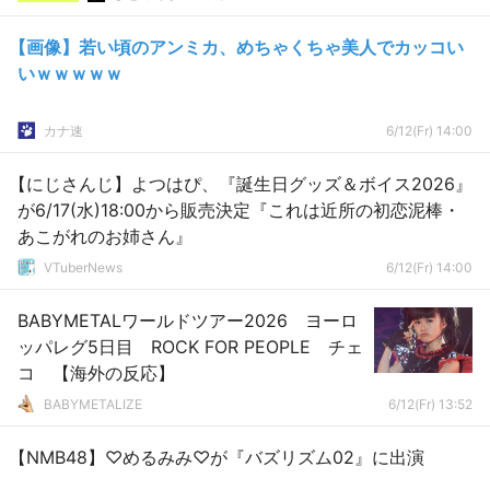
【画像】若い頃のアンミカ、めちゃくちゃ美人でカッコい
いｗｗｗｗｗ
カナ速
6/12(Fr) 14:00
【にじさんじ】よつはぴ、『誕生日グッズ＆ボイス2026』
が6/17(水)18:00から販売決定『これは近所の初恋泥棒・
あこがれのお姉さん』
VTuberNews
6/12(Fr) 14:00
BABYMETALワールドツアー2026 ヨーロ
ッパレグ5日目 ROCK FOR PEOPLE チェ
コ 【海外の反応】
BABYMETALIZE
6/12(Fr) 13:52
【NMB48】♡めるみみ♡が『バズリズム02』に出演