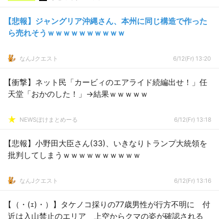
【悲報】ジャングリア沖縄さん、本州に同じ構造で作った
ら売れそうｗｗｗｗｗｗｗｗｗｗ
なんJクエスト
6/12(Fr) 13:20
【衝撃】ネット民「カービィのエアライド続編出せ！」任
天堂「おかのした！」→結果ｗｗｗｗｗ
NEWSぽけまとめーる
6/12(Fr) 13:18
【悲報】小野田大臣さん(33)、いきなりトランプ大統領を
批判してしまうｗｗｗｗｗｗｗｗｗｗ
なんJクエスト
6/12(Fr) 13:16
【（・(ｪ)・）】タケノコ採りの77歳男性が行方不明に 付
近は入山禁止のエリア 上空からクマの姿が確認される