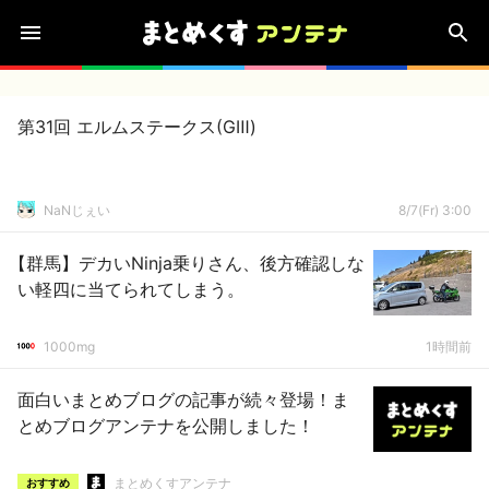
第31回 エルムステークス(GⅢ)
NaNじぇい
8/7(Fr) 3:00
【群馬】デカいNinja乗りさん、後方確認しな
い軽四に当てられてしまう。
1000mg
1時間前
面白いまとめブログの記事が続々登場！ま
とめブログアンテナを公開しました！
まとめくすアンテナ
おすすめ