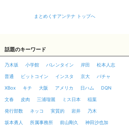
まとめくすアンテナ トップへ
話題のキーワード
乃木坂
小学館
バレンタイン
岸田
松本人志
普通
ビットコイン
インスタ
京大
バチャ
XBox
キチ
大阪
アメリカ
日ハム
DQN
文春
皮肉
三浦瑠麗
ミス日本
稲葉
発行部数
ネッコ
実質的
岩井
乃木
坂本勇人
所属事務所
前山剛久
神田沙也加