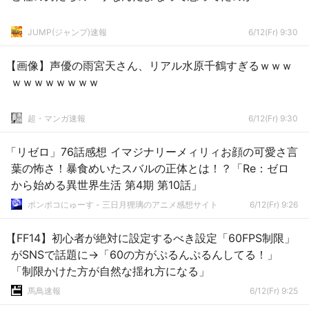
JUMP(ジャンプ)速報
6/12(Fr) 9:30
【画像】声優の雨宮天さん、リアル水原千鶴すぎるｗｗｗ
ｗｗｗｗｗｗｗｗ
超・マンガ速報
6/12(Fr) 9:30
「リゼロ」76話感想 イマジナリーメィリィお顔の可愛さ言
葉の怖さ！暴食めいたスバルの正体とは！？「Re：ゼロ
から始める異世界生活 第4期 第10話」
ポンポコにゅーす - 三日月狸璃のアニメ感想サイト
6/12(Fr) 9:26
【FF14】初心者が絶対に設定するべき設定「60FPS制限」
がSNSで話題に→「60の方がぷるんぷるんしてる！」
「制限かけた方が自然な揺れ方になる」
馬鳥速報
6/12(Fr) 9:25