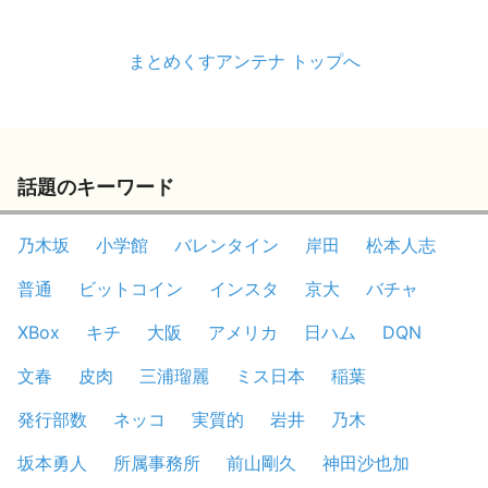
まとめくすアンテナ トップへ
話題のキーワード
乃木坂
小学館
バレンタイン
岸田
松本人志
普通
ビットコイン
インスタ
京大
バチャ
XBox
キチ
大阪
アメリカ
日ハム
DQN
文春
皮肉
三浦瑠麗
ミス日本
稲葉
発行部数
ネッコ
実質的
岩井
乃木
坂本勇人
所属事務所
前山剛久
神田沙也加