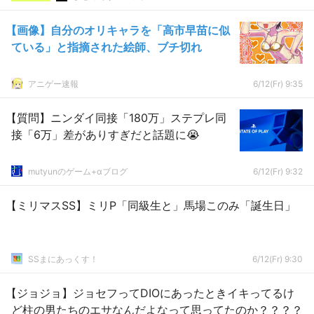
【画像】自分のオリキャラを「高市早苗に似
ている」と指摘された絵師、ブチ切れ
アニゲー速報
6/12(Fr) 9:35
【質問】ニンダイ同接「180万」ステプレ同
接「6万」差がありすぎだと話題に😭
mutyunのゲーム+αブログ
6/12(Fr) 9:32
【ミリマスSS】ミリP「同級生と」馬場このみ「誕生日」
SSまにあっくす！
6/12(Fr) 9:30
【ジョジョ】ジョセフってDIOにあったときイキってるけ
ど柱の男たちのエサなんだよなって思ってたのか？？？？