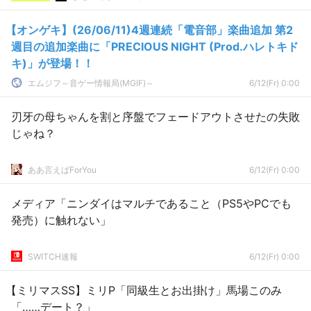
【オンゲキ】(26/06/11)4週連続「電音部」楽曲追加 第2
週目の追加楽曲に「PRECIOUS NIGHT (Prod.ハレトキド
キ)」が登場！！
エムジフ～音ゲー情報局(MGIF)～
6/12(Fr) 0:00
刃牙の母ちゃんを割と序盤でフェードアウトさせたの失敗
じゃね？
ああ言えばForYou
6/12(Fr) 0:00
メディア「ニンダイはマルチであること（PS5やPCでも
発売）に触れない」
SWITCH速報
6/12(Fr) 0:00
【ミリマスSS】ミリP「同級生とお出掛け」馬場このみ
「……デート？」