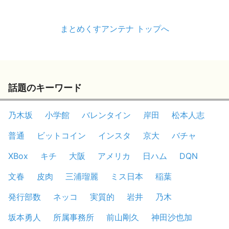
まとめくすアンテナ トップへ
話題のキーワード
乃木坂
小学館
バレンタイン
岸田
松本人志
普通
ビットコイン
インスタ
京大
バチャ
XBox
キチ
大阪
アメリカ
日ハム
DQN
文春
皮肉
三浦瑠麗
ミス日本
稲葉
発行部数
ネッコ
実質的
岩井
乃木
坂本勇人
所属事務所
前山剛久
神田沙也加