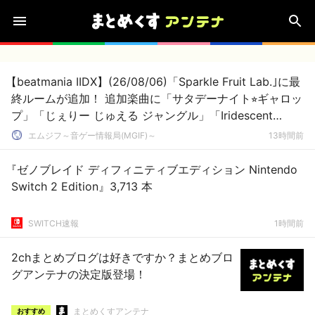
【beatmania IIDX】(26/08/06)「Sparkle Fruit Lab.｣に最
終ルームが追加！ 追加楽曲に「サタデーナイト⭐︎ギャロッ
プ」「じぇりー じゅえる ジャングル」「Iridescent
Memories」が登場！！
エムジフ～音ゲー情報局(MGIF)～
13時間前
『ゼノブレイド ディフィニティブエディション Nintendo
Switch 2 Edition』3,713 本
SWITCH速報
1時間前
2chまとめブログは好きですか？まとめブロ
グアンテナの決定版登場！
まとめくすアンテナ
おすすめ