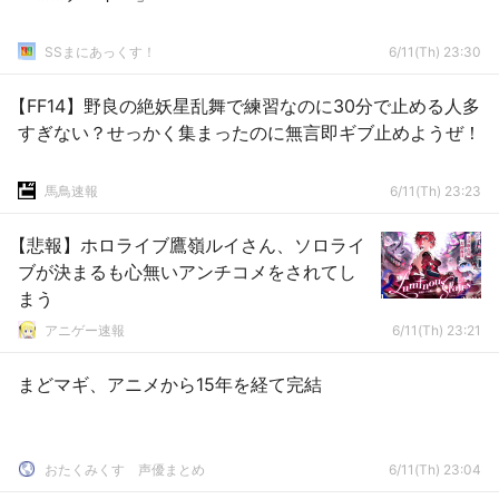
SSまにあっくす！
6/11(Th) 23:30
【FF14】野良の絶妖星乱舞で練習なのに30分で止める人多
すぎない？せっかく集まったのに無言即ギブ止めようぜ！
馬鳥速報
6/11(Th) 23:23
【悲報】ホロライブ鷹嶺ルイさん、ソロライ
ブが決まるも心無いアンチコメをされてし
まう
アニゲー速報
6/11(Th) 23:21
まどマギ、アニメから15年を経て完結
おたくみくす 声優まとめ
6/11(Th) 23:04