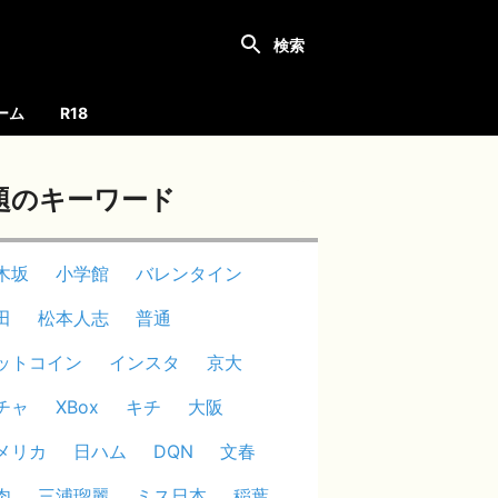
ーム
R18
題のキーワード
木坂
小学館
バレンタイン
田
松本人志
普通
ットコイン
インスタ
京大
チャ
XBox
キチ
大阪
メリカ
日ハム
DQN
文春
肉
三浦瑠麗
ミス日本
稲葉