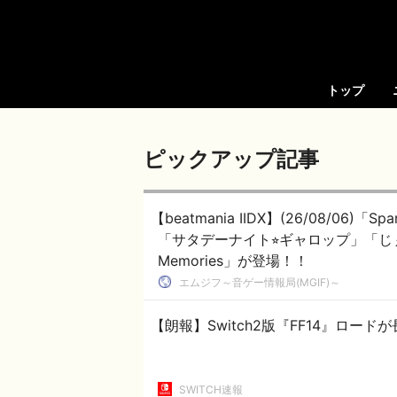
トップ
ピックアップ記事
【beatmania IIDX】(26/08/06)「
「サタデーナイト⭐︎ギャロップ」「じぇり
Memories」が登場！！
エムジフ～音ゲー情報局(MGIF)～
【朗報】Switch2版『FF14』ロ
SWITCH速報