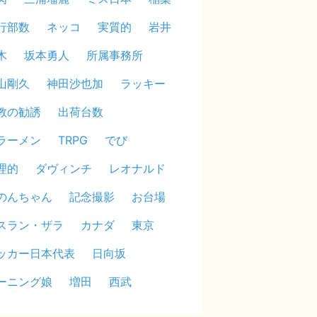
行部数
ネッコ
実質的
岩井
木
坂本勇人
所属事務所
山剛久
神田沙也加
ラッキー
教の勧誘
出荷台数
ラーメン
TRPG
でび
理的
ダヴィンチ
レオナルド
のんちゃん
記念撮影
お台場
スラン・ザラ
カナダ
東京
ッカー日本代表
日向坂
ーニング娘
増田
西武