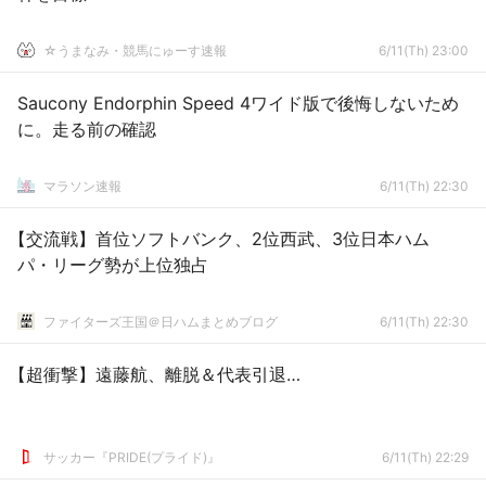
☆うまなみ・競馬にゅーす速報
6/11(Th) 23:00
Saucony Endorphin Speed 4ワイド版で後悔しないため
に。走る前の確認
マラソン速報
6/11(Th) 22:30
【交流戦】首位ソフトバンク、2位西武、3位日本ハム
パ・リーグ勢が上位独占
ファイターズ王国＠日ハムまとめブログ
6/11(Th) 22:30
【超衝撃】遠藤航、離脱＆代表引退…
サッカー『PRIDE(プライド)』
6/11(Th) 22:29