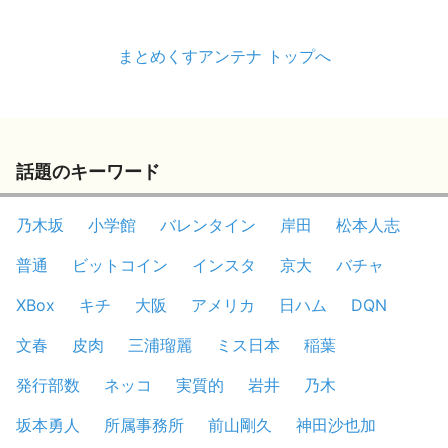
まとめくすアンテナ トップへ
話題のキーワード
乃木坂
小学館
バレンタイン
岸田
松本人志
普通
ビットコイン
インスタ
京大
バチャ
XBox
キチ
大阪
アメリカ
日ハム
DQN
文春
皮肉
三浦瑠麗
ミス日本
稲葉
発行部数
ネッコ
実質的
岩井
乃木
坂本勇人
所属事務所
前山剛久
神田沙也加