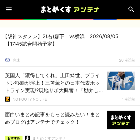
【阪神スタメン】2(右)森下 vs横浜 2026/08/05
【17:45試合開始予定】
虎速
20時間前
英国人「獲得してくれ」上田綺世、ブライ
トン移籍が浮上！三笘薫との日本代表ホッ
トライン実現!?現地サポ大興奮！「勘弁して
くれ」と危惧される懸念点とは!?【海外の反
NO FOOTY NO LIFE
1時間前
応】
面白いまとめ記事をもっと読みたい！まと
めブログはアンテナでチェック！
まとめくすアンテナ
おすすめ