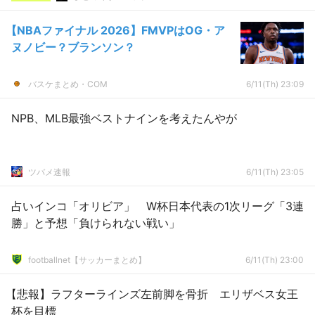
【NBAファイナル 2026】FMVPはOG・ア
ヌノビー？ブランソン？
バスケまとめ・COM
6/11(Th) 23:09
NPB、MLB最強ベストナインを考えたんやが
ツバメ速報
6/11(Th) 23:05
占いインコ「オリビア」 W杯日本代表の1次リーグ「3連
勝」と予想「負けられない戦い」
footballnet【サッカーまとめ】
6/11(Th) 23:00
【悲報】ラフターラインズ左前脚を骨折 エリザベス女王
杯を目標