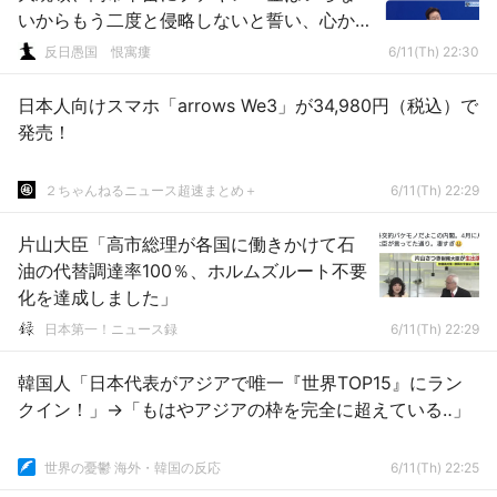
いからもう二度と侵略しないと誓い、心か
らの謝罪をしろ」
反日愚国 恨寓瘻
6/11(Th) 22:30
日本人向けスマホ「arrows We3」が34,980円（税込）で
発売！
２ちゃんねるニュース超速まとめ＋
6/11(Th) 22:29
片山大臣「高市総理が各国に働きかけて石
油の代替調達率100％、ホルムズルート不要
化を達成しました」
日本第一！ニュース録
6/11(Th) 22:29
韓国人「日本代表がアジアで唯一『世界TOP15』にラン
クイン！」→「もはやアジアの枠を完全に超えている‥」
世界の憂鬱 海外・韓国の反応
6/11(Th) 22:25