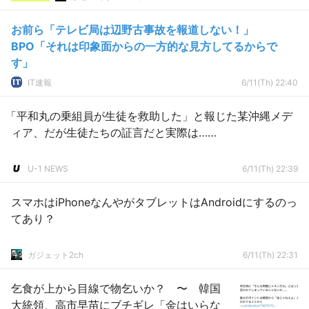
お前ら「テレビ局は辺野古事故を報道しない！」
BPO「それは印象面からの一方的な見方してるからで
す」
IT速報
6/11(Th) 22:40
「平和丸の乗組員が生徒を救助した」と報じた某沖縄メデ
ィア、だが生徒たちの証言だと実際は……
U-1 NEWS
6/11(Th) 22:39
スマホはiPhoneなんやがタブレットはAndroidにするのっ
てあり？
ガジェット2ch
6/11(Th) 22:31
乞食が上から目線で物乞いか？ 〜 韓国
大統領、高市早苗にブチギレ「金はいらな