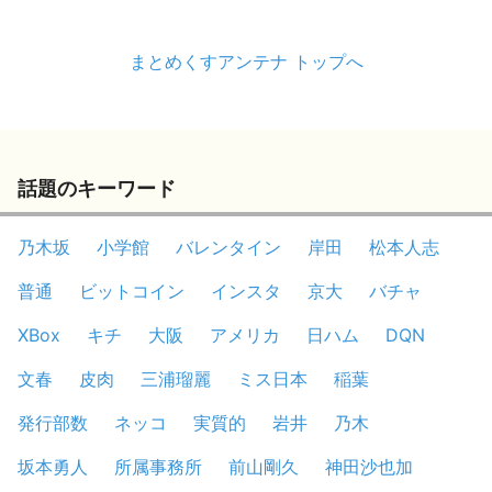
まとめくすアンテナ トップへ
話題のキーワード
乃木坂
小学館
バレンタイン
岸田
松本人志
普通
ビットコイン
インスタ
京大
バチャ
XBox
キチ
大阪
アメリカ
日ハム
DQN
文春
皮肉
三浦瑠麗
ミス日本
稲葉
発行部数
ネッコ
実質的
岩井
乃木
坂本勇人
所属事務所
前山剛久
神田沙也加