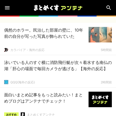
偶然のホラー。民泊した部屋の壁に、10年
前の自分が写った写真が飾られていた
カラパイア - 海外の反応
5時間前
泳いでいる人のすぐ横に消防飛行艇が次々着水する南仏の
湖「肝心の場面で毎回カメラが逃げる」【海外の反応】
QQQ(海外の反応)
2時間前
面白いまとめ記事をもっと読みたい！まと
めブログはアンテナでチェック！
まとめくすアンテナ
おすすめ