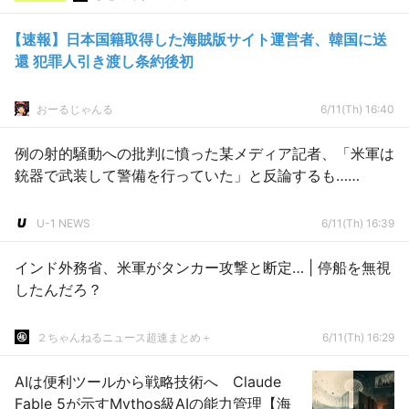
【速報】日本国籍取得した海賊版サイト運営者、韓国に送
還 犯罪人引き渡し条約後初
おーるじゃんる
6/11(Th) 16:40
例の射的騒動への批判に憤った某メディア記者、「米軍は
銃器で武装して警備を行っていた」と反論するも……
U-1 NEWS
6/11(Th) 16:39
インド外務省、米軍がタンカー攻撃と断定… | 停船を無視
したんだろ？
２ちゃんねるニュース超速まとめ＋
6/11(Th) 16:29
AIは便利ツールから戦略技術へ Claude
Fable 5が示すMythos級AIの能力管理【海