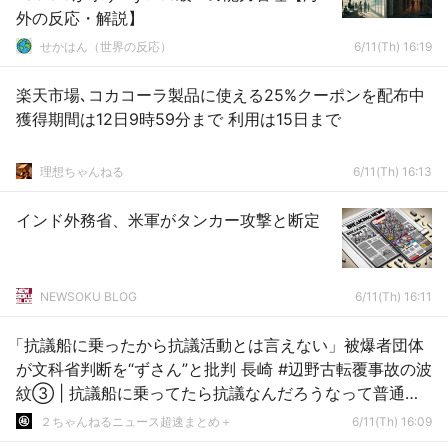
外の反応・解説】
せかはん（世界の反応）
6/11(Th) 16:19
楽天市場､コカコーラ製品に使える25%クーポンを配布中
獲得期間は12日9時59分まで 利用は15日まで
理想ちゃんねる
6/11(Th) 16:13
インド外務省、米軍がタンカー攻撃と断定
NEWSOKU BLOG
6/11(Th) 16:11
「抗議船に乗ったから抗議活動とは言えない」被爆者団体
が文科省判断を“ずさん”と批判 長崎 #辺野古転覆事故の波
紋③ | 抗議船に乗ってたら抗議なんだろうなって普通の
人は思うよ
２ちゃんねるニュース超速まとめ＋
6/11(Th) 16:09