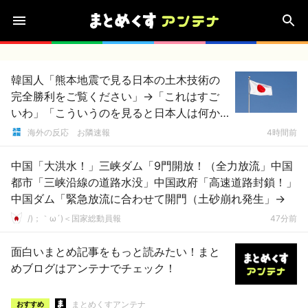
韓国人「熊本地震で見る日本の土木技術の
完全勝利をご覧ください」→「これはすご
いわ」「こういうのを見ると日本人は何か
適当に作る感じがしない・・・」「あれが
海外の反応 お隣速報
4時間前
まさに経験値である」
中国「大洪水！」三峡ダム「9門開放！（全力放流」中国
都市「三峡沿線の道路水没」中国政府「高速道路封鎖！」
中国ダム「緊急放流に合わせて開門（土砂崩れ発生」→
/)；｀ω´)＜国家総動員報
47分前
面白いまとめ記事をもっと読みたい！まと
めブログはアンテナでチェック！
まとめくすアンテナ
おすすめ