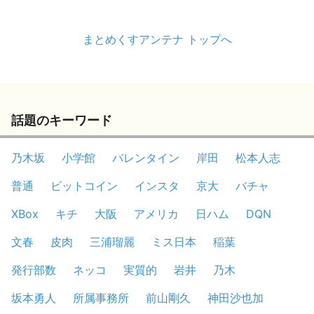
まとめくすアンテナ トップへ
話題のキーワード
乃木坂
小学館
バレンタイン
岸田
松本人志
普通
ビットコイン
インスタ
京大
バチャ
XBox
キチ
大阪
アメリカ
日ハム
DQN
文春
皮肉
三浦瑠麗
ミス日本
稲葉
発行部数
ネッコ
実質的
岩井
乃木
坂本勇人
所属事務所
前山剛久
神田沙也加