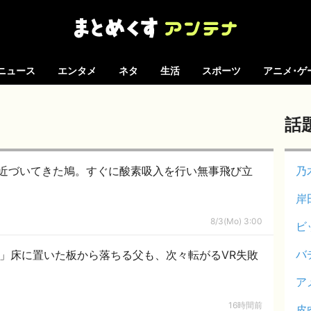
ニュース
エンタメ
ネタ
生活
スポーツ
アニメ･ゲ
話
近づいてきた鳩。すぐに酸素吸入を行い無事飛び立
乃
岸
8/3(Mo) 3:00
ビ
バ
事」床に置いた板から落ちる父も、次々転がるVR失敗
ア
16時間前
皮