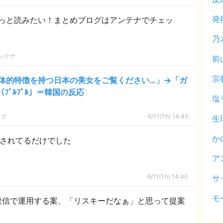
発
っと読みたい！まとめブログはアンテナでチェッ
乃
ンテナ
前
宗
体的特徴を持つ日本の美女をご覧ください…」→「ガ
ﾌﾞﾙﾌﾞﾙ」＝韓国の反応
塩
ログ
6/11(Th) 14:45
生
か
騙されてるだけでした
ア
6/11(Th) 14:40
サ
モ
0投信で運用する案、「リスキーだなぁ」と思って提案