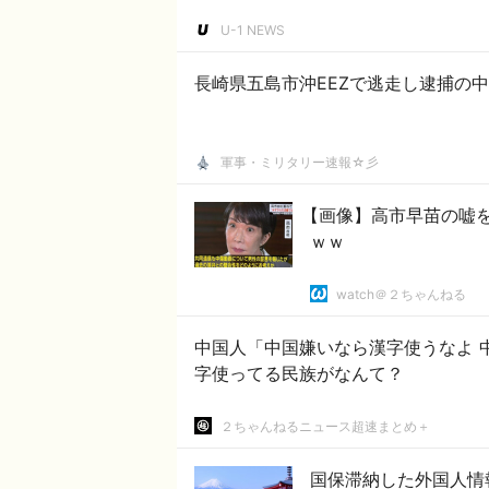
U-1 NEWS
長崎県五島市沖EEZで逃走し逮捕の
軍事・ミリタリー速報☆彡
【画像】高市早苗の嘘
ｗｗ
watch＠２ちゃんねる
中国人「中国嫌いなら漢字使うなよ 中国由来の文化捨
字使ってる民族がなんて？
２ちゃんねるニュース超速まとめ＋
国保滞納した外国人情