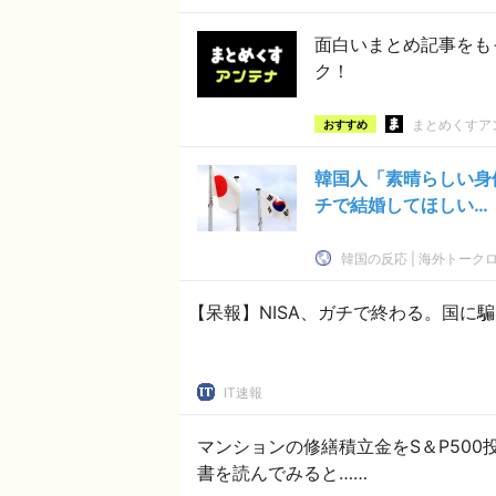
面白いまとめ記事をも
ク！
まとめくすア
おすすめ
韓国人「素晴らしい身
チで結婚してほしい…（
韓国の反応 | 海外トーク
【呆報】NISA、ガチで終わる。国に
IT速報
マンションの修繕積立金をS＆P50
書を読んでみると……