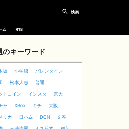
ーム
R18
題のキーワード
木坂
小学館
バレンタイン
田
松本人志
普通
ットコイン
インスタ
京大
チャ
XBox
キチ
大阪
メリカ
日ハム
DQN
文春
肉
三浦瑠麗
ミス日本
稲葉