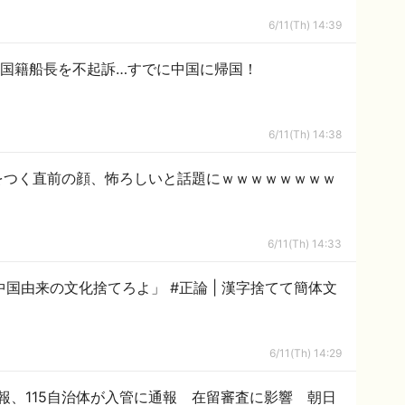
6/11(Th) 14:39
中国籍船長を不起訴…すでに中国に帰国！
6/11(Th) 14:38
をつく直前の顔、怖ろしいと話題にｗｗｗｗｗｗｗｗ
6/11(Th) 14:33
てろよ」 #正論 | 漢字捨てて簡体文
6/11(Th) 14:29
報、115自治体が入管に通報 在留審査に影響 朝日