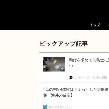
トップ
ピックアップ記事
助けを求めて消防士に
つ
カラパイア - 海外の反応
「母の初VR体験はちょっとした大惨
集【海外の反応】
QQQ(海外の反応)