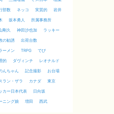
行部数
ネッコ
実質的
岩井
木
坂本勇人
所属事務所
山剛久
神田沙也加
ラッキー
教の勧誘
出荷台数
ラーメン
TRPG
でび
理的
ダヴィンチ
レオナルド
のんちゃん
記念撮影
お台場
スラン・ザラ
カナダ
東京
ッカー日本代表
日向坂
ーニング娘
増田
西武