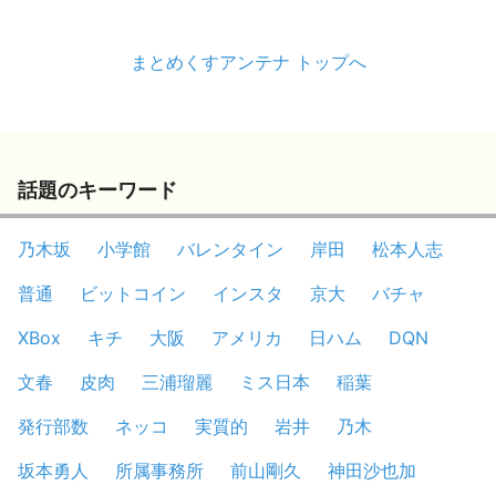
まとめくすアンテナ トップへ
話題のキーワード
乃木坂
小学館
バレンタイン
岸田
松本人志
普通
ビットコイン
インスタ
京大
バチャ
XBox
キチ
大阪
アメリカ
日ハム
DQN
文春
皮肉
三浦瑠麗
ミス日本
稲葉
発行部数
ネッコ
実質的
岩井
乃木
坂本勇人
所属事務所
前山剛久
神田沙也加