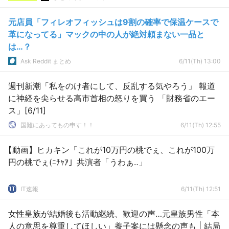
元店員「フィレオフィッシュは9割の確率で保温ケースで
革になってる」マックの中の人が絶対頼まない一品と
は…？
Ask Reddit まとめ
6/11(Th) 13:00
週刊新潮「私をのけ者にして、反乱する気やろう」 報道
に神経を尖らせる高市首相の怒りを買う 「財務省のエー
ス」[6/11]
国難にあってもの申す！！
6/11(Th) 12:55
【動画】ヒカキン「これが10万円の桃でぇ、これが100万
円の桃でぇ(ﾆﾁｬｱ」共演者「うわぁ‥」
IT速報
6/11(Th) 12:51
女性皇族が結婚後も活動継続、歓迎の声…元皇族男性「本
人の意思を尊重してほしい」養子案には懸念の声も | 結局