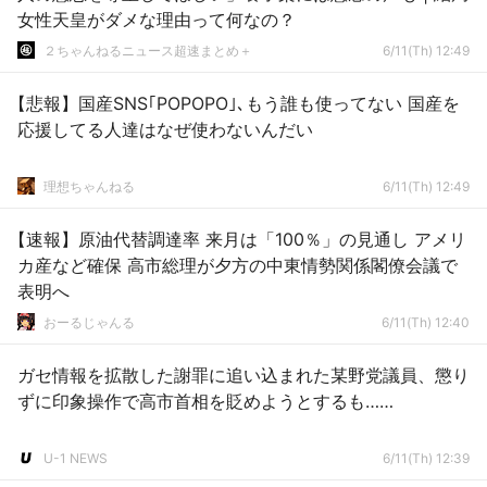
女性天皇がダメな理由って何なの？
２ちゃんねるニュース超速まとめ＋
6/11(Th) 12:49
【悲報】国産SNS｢POPOPO｣､もう誰も使ってない 国産を
応援してる人達はなぜ使わないんだい
理想ちゃんねる
6/11(Th) 12:49
【速報】原油代替調達率 来月は「100％」の見通し アメリ
カ産など確保 高市総理が夕方の中東情勢関係閣僚会議で
表明へ
おーるじゃんる
6/11(Th) 12:40
ガセ情報を拡散した謝罪に追い込まれた某野党議員、懲り
ずに印象操作で高市首相を貶めようとするも……
U-1 NEWS
6/11(Th) 12:39