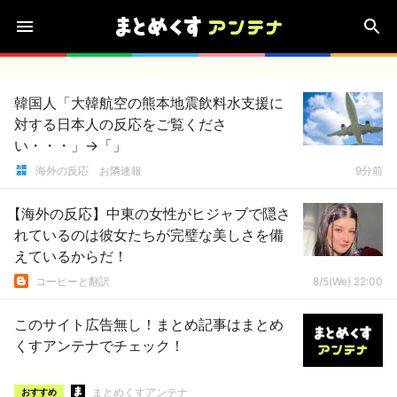
韓国人「大韓航空の熊本地震飲料水支援に
対する日本人の反応をご覧くださ
い・・・」→「」
海外の反応 お隣速報
9分前
【海外の反応】中東の女性がヒジャブで隠さ
れているのは彼女たちが完璧な美しさを備
えているからだ！
コーヒーと翻訳
8/5(We) 22:00
このサイト広告無し！まとめ記事はまとめ
くすアンテナでチェック！
まとめくすアンテナ
おすすめ