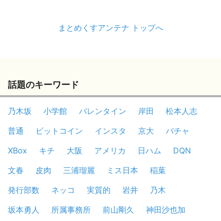
まとめくすアンテナ トップへ
話題のキーワード
乃木坂
小学館
バレンタイン
岸田
松本人志
普通
ビットコイン
インスタ
京大
バチャ
XBox
キチ
大阪
アメリカ
日ハム
DQN
文春
皮肉
三浦瑠麗
ミス日本
稲葉
発行部数
ネッコ
実質的
岩井
乃木
坂本勇人
所属事務所
前山剛久
神田沙也加