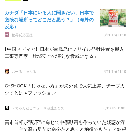
カナダ「日本にいる人に聞きたい、日本で
危険な場所ってどこだと思う？」（海外の
反応）
世界反応図鑑
6/11(Th) 11:10
【中国メディア】日本が南鳥島にミサイル発射装置を搬入
軍事専門家「地域安全の深刻な脅威になる」
おーるじゃんる
6/11(Th) 11:10
G-SHOCK「じゃない方」が海外発で人気上昇、チープカ
シオとは #ファッション
２ちゃんねるニュース超速まとめ＋
6/11(Th) 11:09
高市首相が”配下”に命じて中傷動画を作っていた疑惑が浮
上、「全て高市早苗の命令だと思うと納得できた」と納得