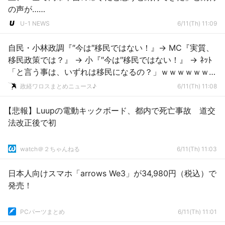
の声が……
U-1 NEWS
6/11(Th) 11:09
自民・小林政調『″今は″移民ではない！』→ MC『実質、
移民政策では？』 → 小『″今は″移民ではない！』 → ﾈｯﾄ
「と言う事は、いずれは移民になるの？」ｗｗｗｗｗｗｗ
ｗｗｗ
政経ワロスまとめニュース♪
6/11(Th) 11:08
【悲報】Luupの電動キックボード、都内で死亡事故 道交
法改正後で初
watch＠２ちゃんねる
6/11(Th) 11:03
日本人向けスマホ「arrows We3」が34,980円（税込）で
発売！
PCパーツまとめ
6/11(Th) 11:01