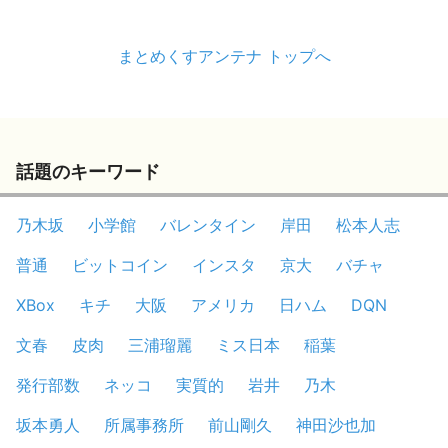
まとめくすアンテナ トップへ
話題のキーワード
乃木坂
小学館
バレンタイン
岸田
松本人志
普通
ビットコイン
インスタ
京大
バチャ
XBox
キチ
大阪
アメリカ
日ハム
DQN
文春
皮肉
三浦瑠麗
ミス日本
稲葉
発行部数
ネッコ
実質的
岩井
乃木
坂本勇人
所属事務所
前山剛久
神田沙也加