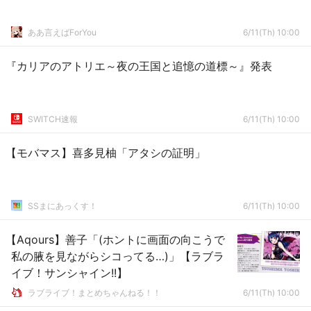
ああ言えばForYou
6/11(Th) 10:00
『カリアのアトリエ～夜の王国と追憶の道標～』発表
SWITCH速報
6/11(Th) 10:00
【モバマス】喜多見柚「アタシの証明」
SSまにあっくす！
6/11(Th) 10:00
【Aqours】善子「(ホントに画面の向こうで
私の腋を見ながらシコってる…)」【ラブラ
イブ！サンシャイン!!】
ラブライブ！まとめちゃんねる！！
6/11(Th) 10:00