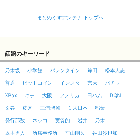
まとめくすアンテナ トップへ
話題のキーワード
乃木坂
小学館
バレンタイン
岸田
松本人志
普通
ビットコイン
インスタ
京大
バチャ
XBox
キチ
大阪
アメリカ
日ハム
DQN
文春
皮肉
三浦瑠麗
ミス日本
稲葉
発行部数
ネッコ
実質的
岩井
乃木
坂本勇人
所属事務所
前山剛久
神田沙也加