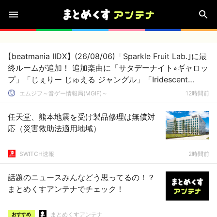
【beatmania IIDX】(26/08/06)「Sparkle Fruit Lab.｣に最
終ルームが追加！ 追加楽曲に「サタデーナイト⭐︎ギャロッ
プ」「じぇりー じゅえる ジャングル」「Iridescent
Memories」が登場！！
エムジフ～音ゲー情報局(MGIF)～
12時間前
任天堂、熊本地震を受け製品修理は無償対
応（災害救助法適用地域）
SWITCH速報
2時間前
話題のニュースみんなどう思ってるの！？
まとめくすアンテナでチェック！
まとめくすアンテナ
おすすめ