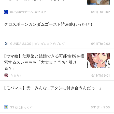
mutyunのゲーム+αブログ
6/11(Th) 9:02
クロスボーンガンダムゴースト読み終わったぜ！
GUNDAM.LOG｜ガンダムまとめブログ
6/11(Th) 9:02
【ウマ娘】幼馴染と結婚できる可能性1%を模
索するスレｗｗｗ「大丈夫？ “1％” 引け
る？」
うまろぐ
6/11(Th) 9:01
【モバマス】光「みんな…アタシに付き合うんだっ！」
SSまにあっくす！
6/11(Th) 9:00