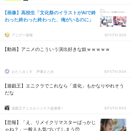
【画像】高校生「文化祭のイラストがAIで終
わった終わった終わった、俺がいるのに」
アニゲー速報
6/11(Th) 9:05
【動画】アニメのこういう演出好きな奴ｗｗｗｗｗ
おたくみくす 声優まとめ
6/11(Th) 9:04
【遊戯王】エニクラでこれなら「道化」もかなりやれそう
だな
遊戯王デュエルリンクス超速報！
6/11(Th) 9:03
【悲報】「え、リメイクリマスターばっかじ
ゃね？」一般人も気づいてしまう🥺