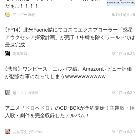
だぁ…！！！！」
アニゲー速報
6/11(Th) 6:45
【FF14】北米Faerie鯖にてコスモエクスプローラー「惑星
アウクセシア探索計画」が完了！中韓を除くワールドでは
最速完成
馬鳥速報
6/11(Th) 6:33
【悲報】ワンピース・エルバフ編、Amazonレビュー評価
が悲惨な事になってしまうwwwwwwwwww
超・マンガ速報
6/11(Th) 6:30
アニメ『ドロヘドロ』のCD-BOXが予約開始！主題歌・挿
入歌・劇伴を完全収録したアルバム！
ああ言えばForYou
6/11(Th) 6:30