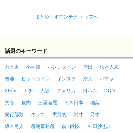
まとめくすアンテナ トップへ
話題のキーワード
乃木坂
小学館
バレンタイン
岸田
松本人志
普通
ビットコイン
インスタ
京大
バチャ
XBox
キチ
大阪
アメリカ
日ハム
DQN
文春
皮肉
三浦瑠麗
ミス日本
稲葉
発行部数
ネッコ
実質的
岩井
乃木
坂本勇人
所属事務所
前山剛久
神田沙也加