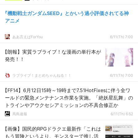
『機動戦士ガンダムSEED』とかいう過小評価されてる神
アニメ
ああ言えばForYou
6/11(Th) 7:00
【朗報】実質ラブライブ！な漫画の単行本が
発売！！
ラブライブ！まとめちゃんねる！！
6/11(Th) 7:00
【FF14】6月12日15時～19時まで7.51HotFixesに伴う全ワ
ールドの緊急メンテナンス作業を実施。「絶妖星乱舞」の
トラインやアウクセシアミッションの不具合修正か
馬鳥速報
6/11(Th) 6:52
【画像】国民的RPGドラクエ最新作「これは
もう冒険というより、モンスターで推し活