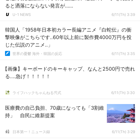
ると洒落にならない発言が……
U-1 NEWS
6/11(Th) 3:39
韓国人「1958年日本初カラー長編アニメ『白蛇伝』の衝
撃映像がこちらです‥60年以上前に製作費4000万円を投
じた伝説のアニメ‥」
世界の憂鬱 海外・韓国の反応
6/11(Th) 3:35
【画像】キーボードのキーキャップ、なんと2500円で売れ
る‥‥急げ！！！！！
ライフハックちゃんねる弐式
6/11(Th) 3:30
医療費の自己負担、70歳になっても「3割維
持」 自民に維新提案
日本第一！ニュース録
6/11(Th) 3:29