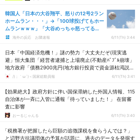
韓国人「日本の大谷翔平、怒りの12号2ラン
ホームラン・・・」→「100球投げてもホー
ムランｗｗｗ」「大谷めっちゃ怒ってる
ね」「本当に野球選手としてできる最高の
海外の反応 お隣速報
6/11(Th) 3:44
怒りの表現方法」【MLB】
日本「中国経済危機！」謎の勢力「大丈夫だぞ(現実逃
避」恒大集団「経営者逮捕と上場廃止(不動産ﾊﾞﾌﾞﾙ崩壊」
地方政府「債務2900兆円(地方銀行投資で資金源枯渇説」
→
/)；｀ω´)＜国家総動員報
6/11(Th) 3:41
【効果絶大】政府方針に伴い国保滞納した外国人情報、115
自治体が一斉に入管に通報「待っていました！」 在留審
査に影響
おーるじゃんる
6/11(Th) 3:40
「税務署が把握したら巨額の追徴課税を食らうんでは？」
と辺野古抗議団体の予算が話題に、過去のデータを発掘す