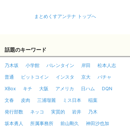
まとめくすアンテナ トップへ
話題のキーワード
乃木坂
小学館
バレンタイン
岸田
松本人志
普通
ビットコイン
インスタ
京大
バチャ
XBox
キチ
大阪
アメリカ
日ハム
DQN
文春
皮肉
三浦瑠麗
ミス日本
稲葉
発行部数
ネッコ
実質的
岩井
乃木
坂本勇人
所属事務所
前山剛久
神田沙也加