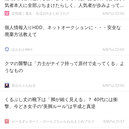
気者本人に全部ぶちまけたらしく、人気者が歩みよって…
女性様｜鬼女・生活2chまとめブログ
6/9(Tu) 22:00
個人情報入りHDD、ネットオークションに・・・安全な
廃棄方法教えて
ほんわかMkⅡ
6/9(Tu) 22:00
クマの襲撃は「力士がナイフ持って原付で走ってくる」よ
うなもの
登山ちゃんねる
6/9(Tu) 22:00
くるぶし丈の靴下は「脚が細く見える」？ 40代には衝
撃、今どき女子の“美脚ルール”は平成と真逆
がーるずレポート - ガールズちゃんねるまとめブログ
6/9(Tu) 21:57