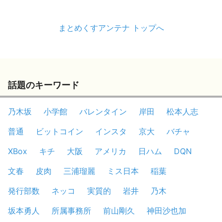
まとめくすアンテナ トップへ
話題のキーワード
乃木坂
小学館
バレンタイン
岸田
松本人志
普通
ビットコイン
インスタ
京大
バチャ
XBox
キチ
大阪
アメリカ
日ハム
DQN
文春
皮肉
三浦瑠麗
ミス日本
稲葉
発行部数
ネッコ
実質的
岩井
乃木
坂本勇人
所属事務所
前山剛久
神田沙也加