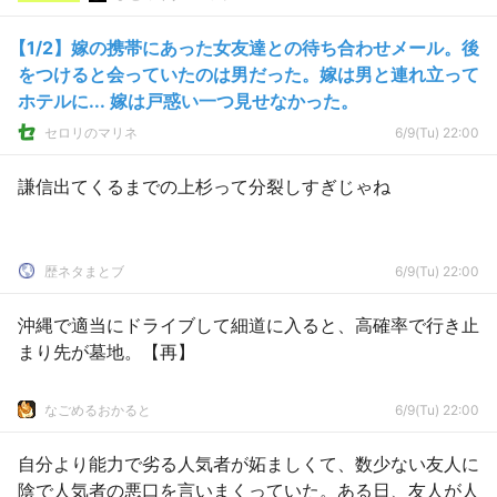
【1/2】嫁の携帯にあった女友達との待ち合わせメール。後
をつけると会っていたのは男だった。嫁は男と連れ立って
ホテルに... 嫁は戸惑い一つ見せなかった。
セロリのマリネ
6/9(Tu) 22:00
謙信出てくるまでの上杉って分裂しすぎじゃね
歴ネタまとブ
6/9(Tu) 22:00
沖縄で適当にドライブして細道に入ると、高確率で行き止
まり先が墓地。【再】
なごめるおかると
6/9(Tu) 22:00
自分より能力で劣る人気者が妬ましくて、数少ない友人に
陰で人気者の悪口を言いまくっていた。ある日、友人が人