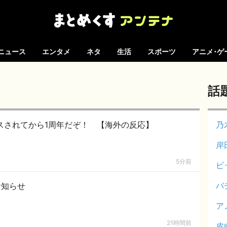
ニュース
エンタメ
ネタ
生活
スポーツ
アニメ･ゲ
話
がリリースされてから1周年だぞ！ 【海外の反応】
乃
岸
5分前
ビ
バ
お知らせ
ア
21時間前
皮