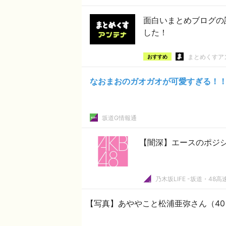
面白いまとめブログの
した！
まとめくすア
おすすめ
なおまおのガオガオが可愛すぎる！！
坂道G情報通
【闇深】エースのポジ
乃木坂LIFE -坂道・48高
【写真】あややこと松浦亜弥さん（40