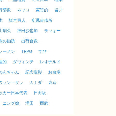
行部数
ネッコ
実質的
岩井
木
坂本勇人
所属事務所
山剛久
神田沙也加
ラッキー
教の勧誘
出荷台数
ラーメン
TRPG
でび
理的
ダヴィンチ
レオナルド
のんちゃん
記念撮影
お台場
スラン・ザラ
カナダ
東京
ッカー日本代表
日向坂
ーニング娘
増田
西武