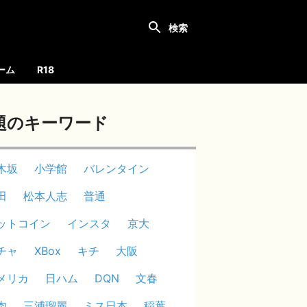
ーム
R18
題のキーワード
木坂
小学館
バレンタイン
田
松本人志
普通
ットコイン
インスタ
京大
チャ
XBox
キチ
大阪
メリカ
日ハム
DQN
文春
肉
三浦瑠麗
ミス日本
稲葉