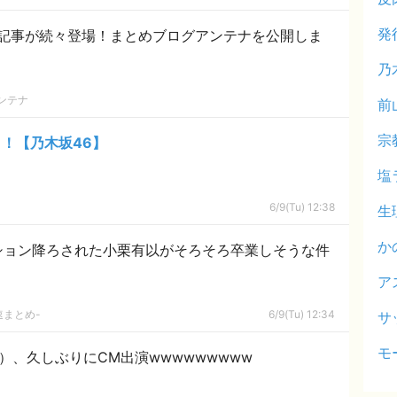
発
記事が続々登場！まとめブログアンテナを公開しま
乃
ンテナ
前
宗
！【乃木坂46】
塩
6/9(Tu) 12:38
生
か
ション降ろされた小栗有以がそろそろ卒業しそうな件
ア
速まとめ-
6/9(Tu) 12:34
サ
モ
）、久しぶりにCM出演wwwwwwwww