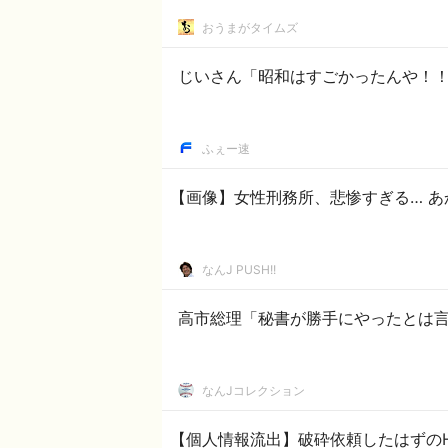
おうまがタイムズ
じいさん「昭和はすごかったんや！
ふぇー速
【画像】女性刑務所、悲惨すぎる… あ
なんJ PUSH!!
高市総理「秘書が勝手にやったとは
なんJコレクション
【個人情報流出】破砕依頼したはずの