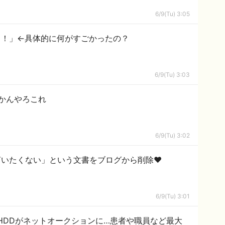
6/9(Tu) 3:05
！！」←具体的に何がすごかったの？
6/9(Tu) 3:03
かんやろこれ
6/9(Tu) 3:02
言いたくない」という文書をブログから削除♥
6/9(Tu) 3:01
HDDがネットオークションに…患者や職員など最大