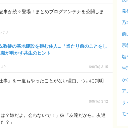
発
記事が続々登場！まとめブログアンテナを公開しま
乃
ンテナ
前
宗
ム教徒の墓地建設を拒む住人…「当たり前のことをし
住職が明かす共生のヒント
塩
.JP
6/9(Tu) 3:15
生
か
名仕事』を一度もやったことがない理由、ついに判明
ア
6/9(Tu) 3:12
サ
モ
「は？嫌だよ。会わないで！」彼「友達だから。友達
った？」