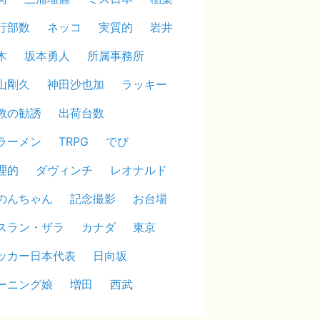
行部数
ネッコ
実質的
岩井
木
坂本勇人
所属事務所
山剛久
神田沙也加
ラッキー
教の勧誘
出荷台数
ラーメン
TRPG
でび
理的
ダヴィンチ
レオナルド
のんちゃん
記念撮影
お台場
スラン・ザラ
カナダ
東京
ッカー日本代表
日向坂
ーニング娘
増田
西武