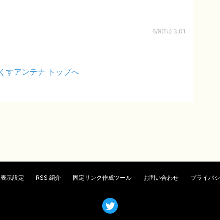
6/9(Tu) 3:01
くすアンテナ トップへ
表示設定
RSS 紹介
固定リンク作成ツール
お問い合わせ
プライバシ