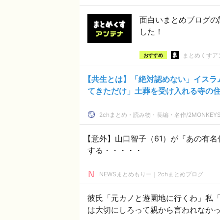
面白いまとめブログの
した！
まとめくすア
おすすめ
【共生とは】「絶対認めない」イスラ
てきただけ」土葬を受け入れる寺の
2chまとめ・読み物・長編・名作/2MONKEYS
【意外】山口智子（61）が『あの有
する・・・・・
NEWSまとめもりー｜2chまとめブログ
彼氏「元カノと遊園地に行くわ」私
は大切にしろって親から言われなか