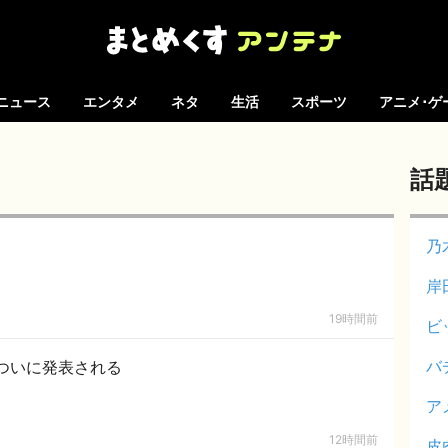
ニュース
エンタメ
ネタ
生活
スポーツ
アニメ･ゲ
話
乃
岸
19時間前
ビ
バ
ついに発表される
ア
12時間前
皮