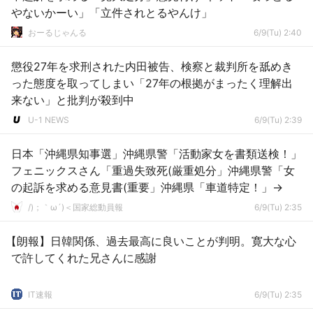
やないかーい」「立件されとるやんけ」
おーるじゃんる
6/9(Tu) 2:40
懲役27年を求刑された内田被告、検察と裁判所を舐めき
った態度を取ってしまい「27年の根拠がまったく理解出
来ない」と批判が殺到中
U-1 NEWS
6/9(Tu) 2:39
日本「沖縄県知事選」沖縄県警「活動家女を書類送検！」
フェニックスさん「重過失致死(厳重処分」沖縄県警「女
の起訴を求める意見書(重要」沖縄県「車道特定！」→
/)；｀ω´)＜国家総動員報
6/9(Tu) 2:35
【朗報】日韓関係、過去最高に良いことが判明。寛大な心
で許してくれた兄さんに感謝
IT速報
6/9(Tu) 2:35