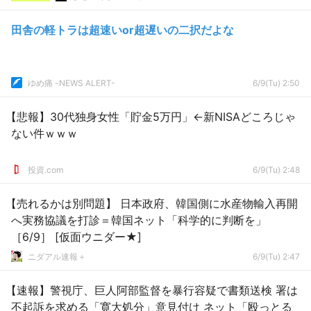
田舎の軽トラは超速いor超遅いの二択だよな
ゆめ痛 -NEWS ALERT-
6/9(Tu) 2:50
【悲報】30代独身女性「貯金5万円」←新NISAどころじゃ
ない件ｗｗｗ
投資.com
6/9(Tu) 2:48
【売れるかは別問題】 日本政府、韓国側に水産物輸入再開
へ実務協議を打診＝韓国ネット「科学的に判断を」
［6/9］ [仮面ウニダー★]
ニダアル速報＋
6/9(Tu) 2:47
【速報】警視庁、巨人阿部監督を暴行容疑で書類送検 署は
不起訴を求める「寛大処分」意見付け ネット「殴っとる