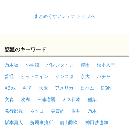
まとめくすアンテナ トップへ
話題のキーワード
乃木坂
小学館
バレンタイン
岸田
松本人志
普通
ビットコイン
インスタ
京大
バチャ
XBox
キチ
大阪
アメリカ
日ハム
DQN
文春
皮肉
三浦瑠麗
ミス日本
稲葉
発行部数
ネッコ
実質的
岩井
乃木
坂本勇人
所属事務所
前山剛久
神田沙也加