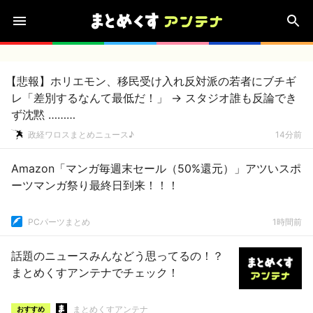
【悲報】ホリエモン、移民受け入れ反対派の若者にブチギ
レ「差別するなんて最低だ！」 → スタジオ誰も反論でき
ず沈黙 ………
政経ワロスまとめニュース♪
14分前
Amazon「マンガ毎週末セール（50%還元）」アツいスポ
ーツマンガ祭り最終日到来！！！
PCパーツまとめ
1時間前
話題のニュースみんなどう思ってるの！？
まとめくすアンテナでチェック！
まとめくすアンテナ
おすすめ