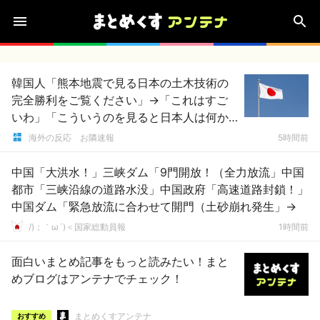
韓国人「熊本地震で見る日本の土木技術の
完全勝利をご覧ください」→「これはすご
いわ」「こういうのを見ると日本人は何か
適当に作る感じがしない・・・」「あれが
海外の反応 お隣速報
5時間前
まさに経験値である」
中国「大洪水！」三峡ダム「9門開放！（全力放流」中国
都市「三峡沿線の道路水没」中国政府「高速道路封鎖！」
中国ダム「緊急放流に合わせて開門（土砂崩れ発生」→
/)；｀ω´)＜国家総動員報
1時間前
面白いまとめ記事をもっと読みたい！まと
めブログはアンテナでチェック！
まとめくすアンテナ
おすすめ