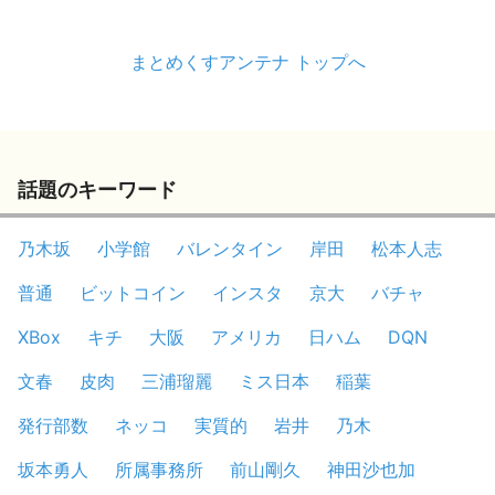
まとめくすアンテナ トップへ
話題のキーワード
乃木坂
小学館
バレンタイン
岸田
松本人志
普通
ビットコイン
インスタ
京大
バチャ
XBox
キチ
大阪
アメリカ
日ハム
DQN
文春
皮肉
三浦瑠麗
ミス日本
稲葉
発行部数
ネッコ
実質的
岩井
乃木
坂本勇人
所属事務所
前山剛久
神田沙也加