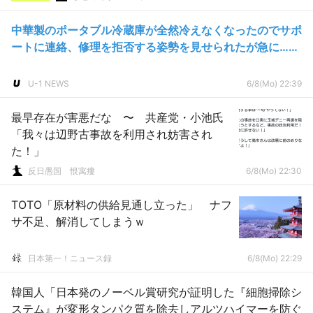
中華製のポータブル冷蔵庫が全然冷えなくなったのでサポ
ートに連絡、修理を拒否する姿勢を見せられたが急に……
U-1 NEWS
6/8(Mo) 22:39
最早存在が害悪だな 〜 共産党・小池氏
「我々は辺野古事故を利用され妨害され
た！」
反日愚国 恨寓瘻
6/8(Mo) 22:30
TOTO「原材料の供給見通し立った」 ナフ
サ不足、解消してしまうｗ
日本第一！ニュース録
6/8(Mo) 22:29
韓国人「日本発のノーベル賞研究が証明した『細胞掃除シ
ステム』が変形タンパク質を除去しアルツハイマーを防ぐ