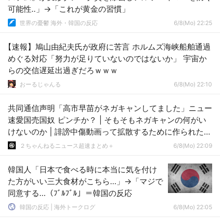
可能性‥」→「これが黄金の習慣」
世界の憂鬱 海外・韓国の反応
6/8(Mo) 22:25
【速報】鳩山由紀夫氏が政府に苦言 ホルムズ海峡船舶通過
めぐる対応「努力が足りていないのではないか」 宇宙か
らの交信遅延出過ぎだろｗｗｗ
おーるじゃんる
6/8(Mo) 22:10
共同通信声明「高市早苗がネガキャンしてました」ニュー
速愛国売国奴 ピンチか？ | そもそもネガキャンの何がい
けないのか | 誹謗中傷動画って拡散するために作られたは
ずだよな？
２ちゃんねるニュース超速まとめ＋
6/8(Mo) 22:09
韓国人「日本で食べる時に本当に気を付け
た方がいい三大食材がこちら…」→「マジで
同意する…（ﾌﾞﾙﾌﾞﾙ」＝韓国の反応
韓国の反応 | 海外トークログ
6/8(Mo) 22:05