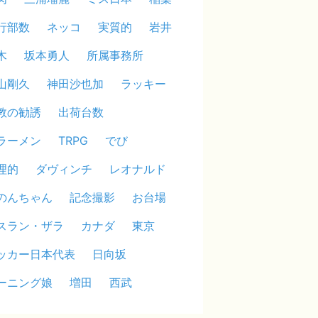
行部数
ネッコ
実質的
岩井
木
坂本勇人
所属事務所
山剛久
神田沙也加
ラッキー
教の勧誘
出荷台数
ラーメン
TRPG
でび
理的
ダヴィンチ
レオナルド
のんちゃん
記念撮影
お台場
スラン・ザラ
カナダ
東京
ッカー日本代表
日向坂
ーニング娘
増田
西武