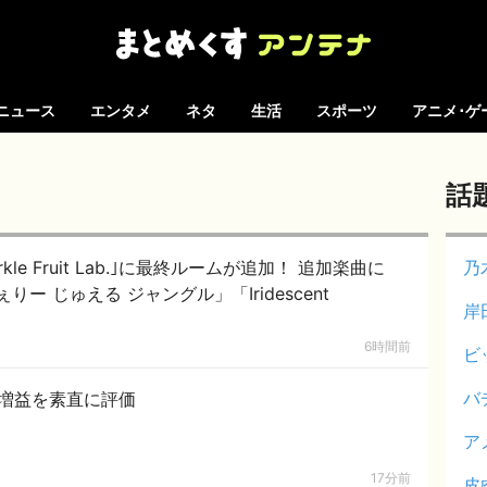
ニュース
エンタメ
ネタ
生活
スポーツ
アニメ･ゲ
話
Sparkle Fruit Lab.｣に最終ルームが追加！ 追加楽曲に
乃
ー じゅえる ジャングル」「Iridescent
岸
6時間前
ビ
バ
幅増益を素直に評価
ア
17分前
皮