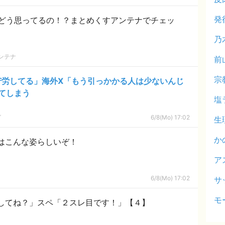
発
どう思ってるの！？まとめくすアンテナでチェッ
乃
ンテナ
前
宗
苦労してる」海外X「もう引っかかる人は少ないんじ
てしまう
塩
グ
6/8(Mo) 17:02
生
か
はこんな姿らしいぞ！
ア
6/8(Mo) 17:02
サ
モ
してね？」スペ「２スレ目です！」【４】