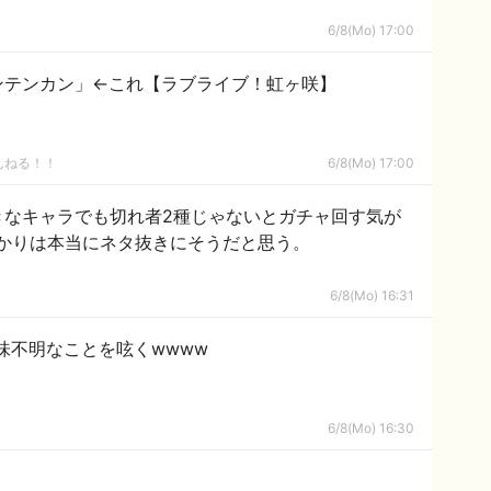
6/8(Mo) 17:00
ンテンカン」←これ【ラブライブ！虹ヶ咲】
んねる！！
6/8(Mo) 17:00
きなキャラでも切れ者2種じゃないとガチャ回す気が
かりは本当にネタ抜きにそうだと思う。
6/8(Mo) 16:31
味不明なことを呟くwwww
6/8(Mo) 16:30