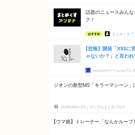
話題のニュースみんな
ク！
まとめくすア
おすすめ
【悲報】開発「XSSに
ゃないか？」と言われ
mutyunのゲーム+αブロ
ジオンの新型MS「キラーマシーン」
GUNDAM.LOG｜ガンダムまとめブログ
【ウマ娘】トレーナー「なんかループ