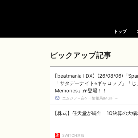
トップ
ピックアップ記事
【beatmania IIDX】(26/08/06)「
「サタデーナイト⭐︎ギャロップ」「じぇり
Memories」が登場！！
エムジフ～音ゲー情報局(MGIF)～
【株式】任天堂が続伸 1Q決算の大
SWITCH速報