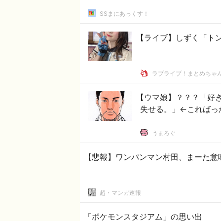
SSまにあっくす！
【ライブ】しずく「ト
ラブライブ！まとめちゃ
【ウマ娘】？？？「好
失せる。」←こればっ
うまろぐ
【悲報】ワンパンマン村田、まーた意
超・マンガ速報
「ポケモンスタジアム」の思い出