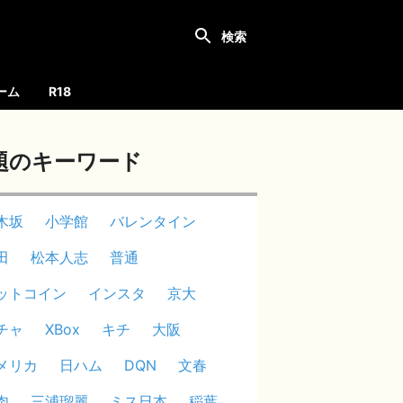
ーム
R18
題のキーワード
木坂
小学館
バレンタイン
田
松本人志
普通
ットコイン
インスタ
京大
チャ
XBox
キチ
大阪
メリカ
日ハム
DQN
文春
肉
三浦瑠麗
ミス日本
稲葉