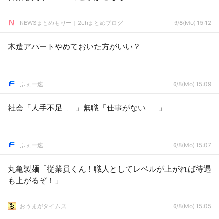
NEWSまとめもりー｜2chまとめブログ
6/8(Mo) 15:12
木造アパートやめておいた方がいい？
ふぇー速
6/8(Mo) 15:09
社会「人手不足……」無職「仕事がない……」
ふぇー速
6/8(Mo) 15:07
丸亀製麺「従業員くん！職人としてレベルが上がれば待遇
も上がるぞ！」
おうまがタイムズ
6/8(Mo) 15:05