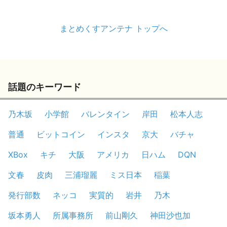
まとめくすアンテナ トップへ
話題のキーワード
乃木坂
小学館
バレンタイン
岸田
松本人志
普通
ビットコイン
インスタ
京大
バチャ
XBox
キチ
大阪
アメリカ
日ハム
DQN
文春
皮肉
三浦瑠麗
ミス日本
稲葉
発行部数
ネッコ
実質的
岩井
乃木
坂本勇人
所属事務所
前山剛久
神田沙也加