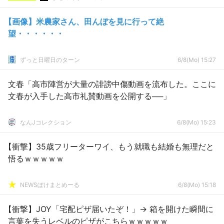
【画像】米農家さん、田んぼを見に行って絶
望・・・・・・
ずっと日曜日のターン
6/8(Mo) 15:27
文春「高市陣営が大量の誹謗中傷動画を流布した。ここに
文春が入手した高市礼賛動画を公開する──」
なんJコレクション
6/8(Mo) 15:23
【衝撃】35歳フリーターワイ、もう就職も結婚も無理だと
悟るｗｗｗｗｗ
NEWSぽけまとめーる
6/8(Mo) 15:18
【衝撃】JOY「宅配ピザ届いたぞ！」→ 箱を開けた瞬間に
言葉を失うレベルのピザがこちらｗｗｗｗｗ