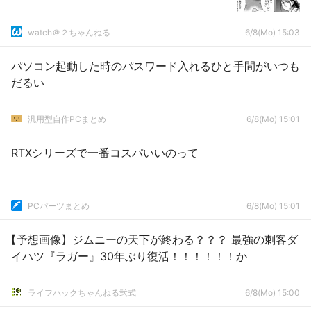
watch＠２ちゃんねる
6/8(Mo) 15:03
パソコン起動した時のパスワード入れるひと手間がいつも
だるい
汎用型自作PCまとめ
6/8(Mo) 15:01
RTXシリーズで一番コスパいいのって
PCパーツまとめ
6/8(Mo) 15:01
【予想画像】ジムニーの天下が終わる？？？ 最強の刺客ダ
イハツ『ラガー』30年ぶり復活！！！！！！か
ライフハックちゃんねる弐式
6/8(Mo) 15:00