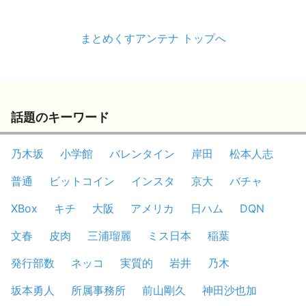
まとめくすアンテナ トップへ
話題のキーワード
乃木坂
小学館
バレンタイン
岸田
松本人志
普通
ビットコイン
インスタ
京大
バチャ
XBox
キチ
大阪
アメリカ
日ハム
DQN
文春
皮肉
三浦瑠麗
ミス日本
稲葉
発行部数
ネッコ
実質的
岩井
乃木
坂本勇人
所属事務所
前山剛久
神田沙也加