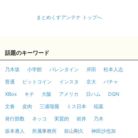
まとめくすアンテナ トップへ
話題のキーワード
乃木坂
小学館
バレンタイン
岸田
松本人志
普通
ビットコイン
インスタ
京大
バチャ
XBox
キチ
大阪
アメリカ
日ハム
DQN
文春
皮肉
三浦瑠麗
ミス日本
稲葉
発行部数
ネッコ
実質的
岩井
乃木
坂本勇人
所属事務所
前山剛久
神田沙也加