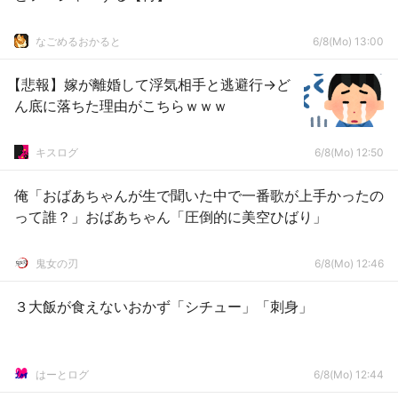
なごめるおかると
6/8(Mo) 13:00
【悲報】嫁が離婚して浮気相手と逃避行→ど
ん底に落ちた理由がこちらｗｗｗ
キスログ
6/8(Mo) 12:50
俺「おばあちゃんが生で聞いた中で一番歌が上手かったの
って誰？」おばあちゃん「圧倒的に美空ひばり」
鬼女の刃
6/8(Mo) 12:46
３大飯が食えないおかず「シチュー」「刺身」
はーとログ
6/8(Mo) 12:44