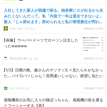
入社してきた新人が我儘で困る。独身寮にＧが出るから住
みたくないんだって。私「内規で一年は退去できないよ」
新人「じゃ辞めます」辞められると私の管理責任が問われ
るんだけど！
すまいる(^-^)ぶろぐ
6/8(Mo) 13:00
【画像】ウーバーイーツでローソン注文した
ったwwwww
明日は何を食べようか
6/8(Mo) 13:00
【1/3】日曜の晩、嫁さんのマソマソ久々見たらＫがなかっ
た... パイ○パソじゃん！見間違いじゃない。絶望し似たい
セロリのマリネ
6/8(Mo) 13:00
扇風機前がお気に入りの猫ぼっちゃん、扇風機の前を通る
とフーシャーする【再】