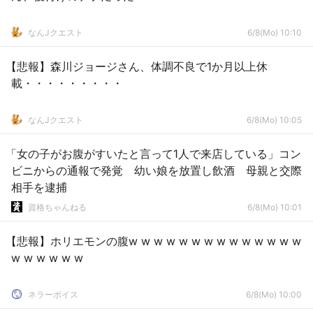
なんJクエスト
6/8(Mo) 10:10
【悲報】森川ジョージさん、体調不良で1か月以上休
載・・・・・・・・・
なんJクエスト
6/8(Mo) 10:05
「女の子がお腹がすいたと言って1人で来店している」コン
ビニからの通報で発覚 幼い娘を放置し飲酒 母親と交際
相手を逮捕
資格ちゃんねる
6/8(Mo) 10:01
【悲報】ホリエモンの腹w w w w w w w w w w w w w w
w w w w w w
ネラーボイス
6/8(Mo) 10:00