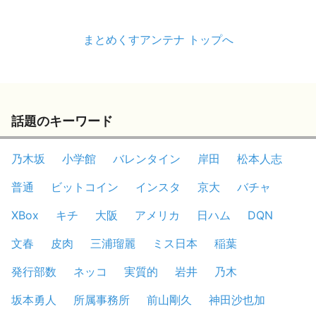
まとめくすアンテナ トップへ
話題のキーワード
乃木坂
小学館
バレンタイン
岸田
松本人志
普通
ビットコイン
インスタ
京大
バチャ
XBox
キチ
大阪
アメリカ
日ハム
DQN
文春
皮肉
三浦瑠麗
ミス日本
稲葉
発行部数
ネッコ
実質的
岩井
乃木
坂本勇人
所属事務所
前山剛久
神田沙也加