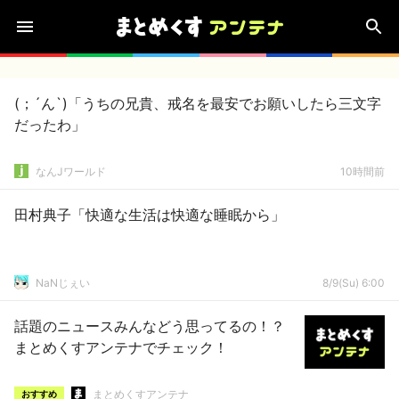
(；´ん`)「うちの兄貴、戒名を最安でお願いしたら三文字
だったわ」
なんJワールド
10時間前
田村典子「快適な生活は快適な睡眠から」
NaNじぇい
8/9(Su) 6:00
話題のニュースみんなどう思ってるの！？
まとめくすアンテナでチェック！
まとめくすアンテナ
おすすめ