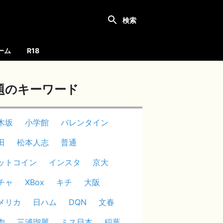
ーム
R18
題のキーワード
木坂
小学館
バレンタイン
田
松本人志
普通
ットコイン
インスタ
京大
チャ
XBox
キチ
大阪
メリカ
日ハム
DQN
文春
肉
三浦瑠麗
ミス日本
稲葉