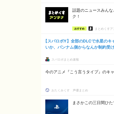
話題のニュースみんな
ク！
まとめくすア
おすすめ
【スパロボY】全部のDLCで水星の
いか、バンナム側からなんか制約受
スパロボまとめ速報
今のアニメ『こう言うタイプ』のキ
おたくみくす 声優まとめ
まさかこの三日間ひた