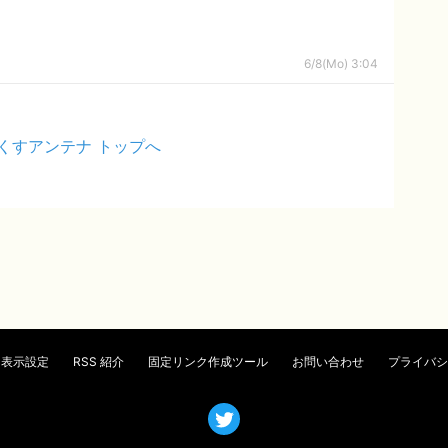
6/8(Mo) 3:04
くすアンテナ トップへ
表示設定
RSS 紹介
固定リンク作成ツール
お問い合わせ
プライバシ