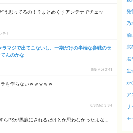
発
どう思ってるの！？まとめくすアンテナでチェッ
乃
ンテナ
前
宗
キャラマジで出てこないし、一期だけの半端な参戦のせ
けてんのかな
塩
6/8(Mo) 3:41
生
か
ャラを作らないｗｗｗｗｗ
ア
6/8(Mo) 3:34
サ
モ
すらPSが馬鹿にされるだけとか思わなかったよな…