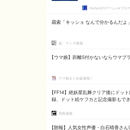
mutyunのゲーム+αブロ
羂索「キッショ なんで分かるんだよ
超・マンガ速報
【ウマ娘】距離S付かないならウマプ
ウマ娘まとめ超速報！
【FF14】絶妖星乱舞クリア後にドッ
録、ドット絵ケフカと記念撮影もできる
馬鳥速報
【朗報】人気女性声優・白石晴香さん(3