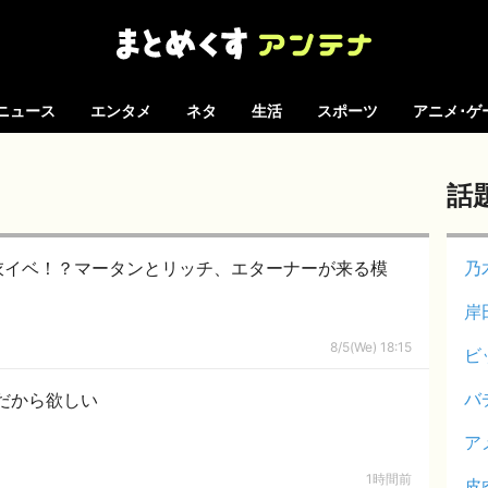
ニュース
エンタメ
ネタ
生活
スポーツ
アニメ･ゲ
話
衣イベ！？マータンとリッチ、エターナーが来る模
乃
岸
8/5(We) 18:15
ビ
バ
だから欲しい
ア
1時間前
皮