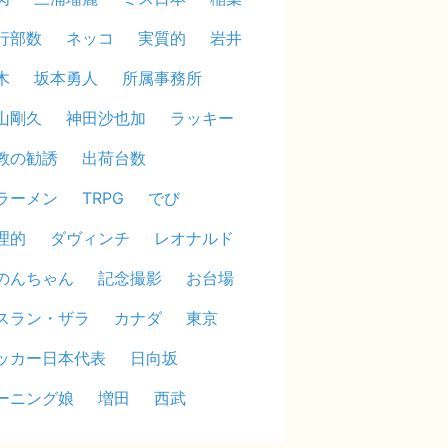
行部数
ネッコ
実質的
岩井
木
坂本勇人
所属事務所
山剛久
神田沙也加
ラッキー
教の勧誘
出荷台数
ラーメン
TRPG
でび
理的
ダヴィンチ
レオナルド
のんちゃん
記念撮影
お台場
スラン・ザラ
カナダ
東京
ッカー日本代表
日向坂
ーニング娘
増田
西武