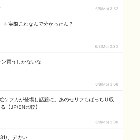
グ
6/8(Mo) 3:32
」 ←実際これなんで分かったん？
6/8(Mo) 3:30
ラン買うしかないな
6/8(Mo) 3:08
ト絵ケフカが登場し話題に。あのセリフもばっちり収
【JP/EN比較】
6/8(Mo) 3:08
1)、デカい