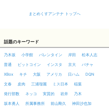
まとめくすアンテナ トップへ
話題のキーワード
乃木坂
小学館
バレンタイン
岸田
松本人志
普通
ビットコイン
インスタ
京大
バチャ
XBox
キチ
大阪
アメリカ
日ハム
DQN
文春
皮肉
三浦瑠麗
ミス日本
稲葉
発行部数
ネッコ
実質的
岩井
乃木
坂本勇人
所属事務所
前山剛久
神田沙也加