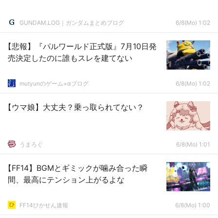
GUNDAM.LOG｜ガンダムまとめブログ
6/8(Mo) 1:02
【悲報】『パルワールド正式版』7月10日発
売決定したのに誰もスレを建てない
mutyunのゲーム+αブログ
6/8(Mo) 1:02
【ウマ娘】大丈夫？乗っ取られてない？
うまろぐ
6/8(Mo) 1:01
【FF14】BGMとギミックが噛み合った瞬
間、最高にテンション上がるよな
FF14ひかせん速報
6/8(Mo) 1:00