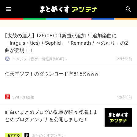
【太鼓の達人】(26/08/01)楽曲が追加！ 追加楽曲に
「ln(guis・tics) / Sephid」「Remnath / ぺのれり」の2
曲が登場！！
エムジフ～音ゲー情報局(MGIF)～
22時間前
任天堂ソフトのダウンロード率61.5%www
SWITCH速報
12時間前
面白いまとめブログの記事が続々登場！ま
とめブログアンテナを公開しました！
まとめくすアンテナ
おすすめ