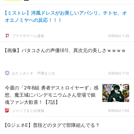
【ミストレ】洋風ドレスがお美しいアバシリ、チトセ、オ
オエノミヤへの反応！！！
ブラウザゲーム速報
6/8(Mo) 1:26
【画像】バタコさんの声優(61)、異次元の美しさｗｗｗｗ
おたくみくす 声優まとめ
6/8(Mo) 1:10
今週の「2年B組 勇者デストロイヤーず」感
想、魔王城にパンデモニウムさん登場で銀
魂ファン大歓喜！【7話】
ジャンプまとめ速報
6/8(Mo) 1:06
【GジェネE】普段どのタグで部隊組んでる？