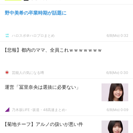
野中美希の卒業時期が話題に
ハロスポ＠ハロプロまとめ
6/8(Mo) 0:32
【悲報】都内のママ、全員これｗｗｗｗｗｗｗ
芸能人の気になる噂
6/8(Mo) 0:30
運営「冨里奈央は選抜に必要ない」
乃木坂LIFE -坂道・48高速まとめ-
6/8(Mo) 0:09
【菊地チーフ】アルノの扱いが悪い件