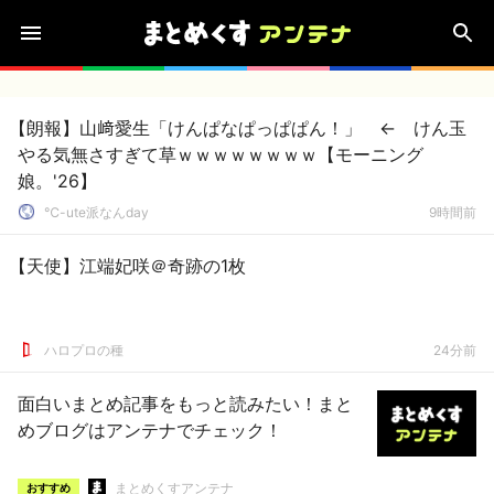
【朗報】山﨑愛生「けんぱなぱっぱぱん！」 ← けん玉
やる気無さすぎて草ｗｗｗｗｗｗｗｗ【モーニング
娘。'26】
℃-ute派なんday
9時間前
【天使】江端妃咲＠奇跡の1枚
ハロプロの種
24分前
面白いまとめ記事をもっと読みたい！まと
めブログはアンテナでチェック！
まとめくすアンテナ
おすすめ