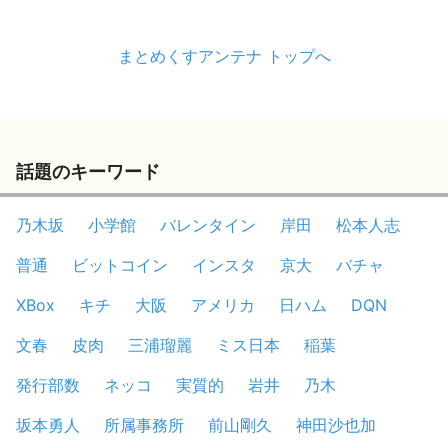
まとめくすアンテナ トップへ
話題のキーワード
乃木坂
小学館
バレンタイン
岸田
松本人志
普通
ビットコイン
インスタ
京大
バチャ
XBox
キチ
大阪
アメリカ
日ハム
DQN
文春
皮肉
三浦瑠麗
ミス日本
稲葉
発行部数
ネッコ
実質的
岩井
乃木
坂本勇人
所属事務所
前山剛久
神田沙也加