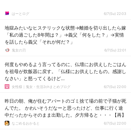
はーとログ
6/7(Su) 22:03
地獄みたいなヒステリックな状態→離婚を切り出したら嫁
「私の過ごした8年間は？」→義父「何をした？」→実情
を話したら義父「それが何だ？」
鬼女の刃
6/7(Su) 22:01
何度もやめるよう言ってるのに、仏壇にお供えしたごはん
を祖母が炊飯器に戻す。「仏様にお供えしたもの。感謝し
なさい」と怒ってくるけど…
女性様｜鬼女・生活2chまとめブログ
6/7(Su) 22:00
昨日の朝、俺が住むアパートのゴミ捨て場の前で子猫が死
んでた。 かわいそうだなーと思ったけど、仕事に行く途
中だったからそのまま出勤した。夕方帰ると・・・【再】
なごめるおかると
6/7(Su) 22:00