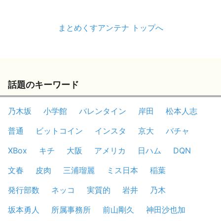
まとめくすアンテナ トップへ
話題のキーワード
乃木坂
小学館
バレンタイン
岸田
松本人志
普通
ビットコイン
インスタ
京大
バチャ
XBox
キチ
大阪
アメリカ
日ハム
DQN
文春
皮肉
三浦瑠麗
ミス日本
稲葉
発行部数
ネッコ
実質的
岩井
乃木
坂本勇人
所属事務所
前山剛久
神田沙也加