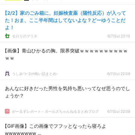
【2/2】家のごみ箱に、妊娠検査薬（陽性反応）が入って
た！おま、ここ半年間はしてないよな？どーゆうことだ
よ！
セロリのマリネ
6/7(Su) 22:10
【画像】青山ひかるの胸、限界突破ｗｗｗｗｗｗｗｗｗｗ
ｗｗ
うしみつ-2ch怖い話まとめ-
6/7(Su) 22:09
あんなに好きだった男性を気持ち悪いってなぜ思うのでし
ょうか？
がーるずレポート - ガールズちゃんねるまとめブログ
6/7(Su) 22:09
【GIF画像】この画像でフフッとなったら寝ろよ
wwwwwwww ...