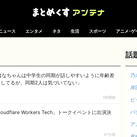
ニュース
エンタメ
ネタ
生活
スポーツ
アニメ･ゲ
話
小島はなちゃんは中学生の同期が話しやすいように年齢差
乃
してるが、同期2人は気づいてない」
岸
1時間前
ビ
バ
flare Workers Tech」トークイベントに出演決
ア
47分前
皮