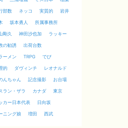
行部数
ネッコ
実質的
岩井
木
坂本勇人
所属事務所
山剛久
神田沙也加
ラッキー
教の勧誘
出荷台数
ラーメン
TRPG
でび
理的
ダヴィンチ
レオナルド
のんちゃん
記念撮影
お台場
スラン・ザラ
カナダ
東京
ッカー日本代表
日向坂
ーニング娘
増田
西武