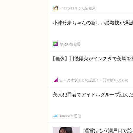
ハロプロちゃん情報局
小津玲奈ちゃんの新しい必殺技が爆誕
坂道G情報通
【画像】川後陽菜がインスタで美脚を
超・乃木坂まとめ誕生！ - 乃木坂46まとめ
美人犯罪者でアイドルグループ組ん
mashlife通信
運営はもう瀬戸口で舵