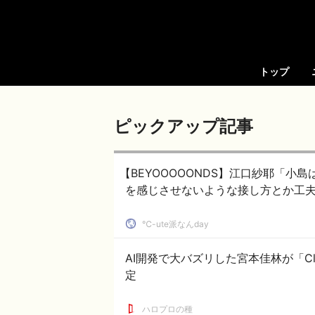
トップ
ピックアップ記事
【BEYOOOOONDS】江口紗耶「
を感じさせないような接し方とか工夫
℃-ute派なんday
AI開発で大バズリした宮本佳林が「Cloud
定
ハロプロの種