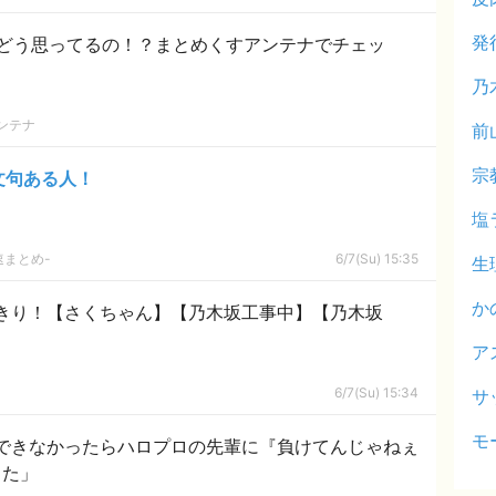
発
どう思ってるの！？まとめくすアンテナでチェッ
乃
ンテナ
前
宗
文句ある人！
塩
速まとめ-
6/7(Su) 15:35
生
か
きり！【さくちゃん】【乃木坂工事中】【乃木坂
ア
6/7(Su) 15:34
サ
モ
できなかったらハロプロの先輩に『負けてんじゃねぇ
った」