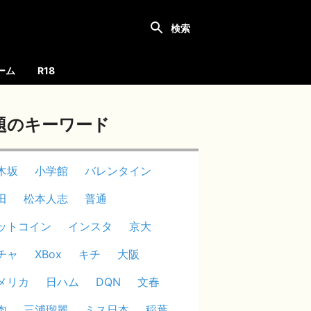
ーム
R18
題のキーワード
木坂
小学館
バレンタイン
田
松本人志
普通
ットコイン
インスタ
京大
チャ
XBox
キチ
大阪
メリカ
日ハム
DQN
文春
肉
三浦瑠麗
ミス日本
稲葉