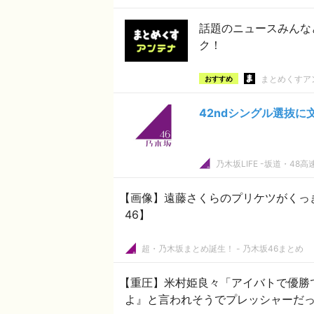
話題のニュースみんな
ク！
まとめくすア
おすすめ
42ndシングル選抜に
乃木坂LIFE -坂道・48高
【画像】遠藤さくらのプリケツがくっ
46】
超・乃木坂まとめ誕生！ - 乃木坂46まとめ
【重圧】米村姫良々「アイバトで優勝
よ』と言われそうでプレッシャーだ