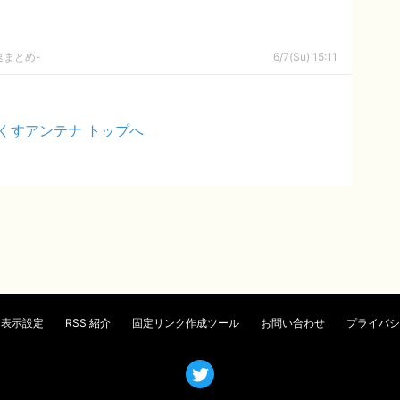
速まとめ-
6/7(Su) 15:11
くすアンテナ トップへ
表示設定
RSS 紹介
固定リンク作成ツール
お問い合わせ
プライバシ