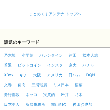
まとめくすアンテナ トップへ
話題のキーワード
乃木坂
小学館
バレンタイン
岸田
松本人志
普通
ビットコイン
インスタ
京大
バチャ
XBox
キチ
大阪
アメリカ
日ハム
DQN
文春
皮肉
三浦瑠麗
ミス日本
稲葉
発行部数
ネッコ
実質的
岩井
乃木
坂本勇人
所属事務所
前山剛久
神田沙也加