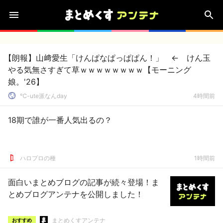
【朗報】山﨑愛生「けんぱなぱっぱぱん！」 ← けん玉
やる気無さすぎて草ｗｗｗｗｗｗｗｗ【モーニング
娘。'26】
℃-ute派なんday
4時間前
18期で誰が一番人気出るの？
ハロプロの種
1時間前
面白いまとめブログの記事が続々登場！ま
とめブログアンテナを公開しました！
まとめくすアンテナ
おすすめ