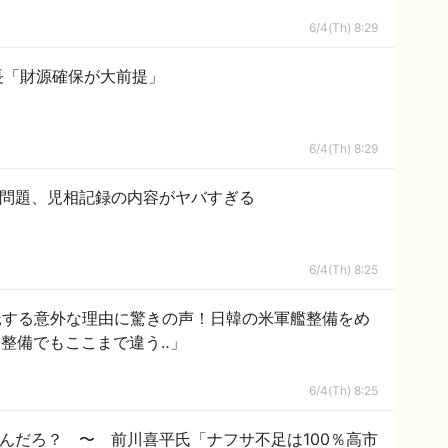
6/4(Th) 8:29
会長「財源確保が大前提」
6/4(Th) 8:29
督問題、児相記録の内容がヤバすぎる
6/4(Th) 8:25
託する意外な理由に驚きの声！日韓の米軍艦整備をめ
整備でもここまで違う‥」
6/4(Th) 8:25
なんだろ？ 〜 前川喜平氏「ナフサ不足は100％高市