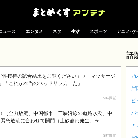
ニュース
エンタメ
ネタ
生活
スポーツ
アニメ･ゲ
話
ー”性接待の試合結果をご覧ください」→「マッサージ
乃
」「これが本当のベッドサッカーだ」
岸
2時間前
ビ
バ
！（全力放流」中国都市「三峡沿線の道路水没」中
「緊急放流に合わせて開門（土砂崩れ発生」→
ア
8時間前
皮