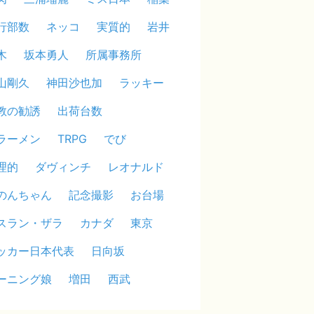
行部数
ネッコ
実質的
岩井
木
坂本勇人
所属事務所
山剛久
神田沙也加
ラッキー
教の勧誘
出荷台数
ラーメン
TRPG
でび
理的
ダヴィンチ
レオナルド
のんちゃん
記念撮影
お台場
スラン・ザラ
カナダ
東京
ッカー日本代表
日向坂
ーニング娘
増田
西武