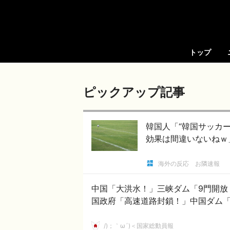
トップ
ピックアップ記事
韓国人「“韓国サッカ
効果は間違いないねｗ
海外の反応 お隣速報
中国「大洪水！」三峡ダム「9門開放
国政府「高速道路封鎖！」中国ダム
/)；｀ω´)＜国家総動員報