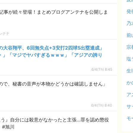
発
記事が続々登場！まとめブログアンテナを公開しま
乃
ンテナ
前
宗
の大谷翔平、6回無失点+3安打2四球5出塁達成」
・・」「マジでヤバすぎるｗｗｗ」「アジアの誇り
塩
6/4(Th) 8:45
生
か
ので、秘書の音声が本物かどうかは確認しません」
ア
6/4(Th) 8:40
サ
モ
ほう』自分には殺意がなかったと主張…罪を認め懲役
刑が確定した方の証言を事実と違うと #旭川