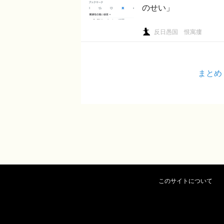
のせい」
反日愚国 恨寓瘻
まとめ
このサイトについて