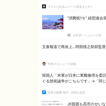
２ちゃんねるニュース超速まとめ＋
”消費税1％” 経団連
日本第一！ニュース録
文春報道で再炎上…阿部慎之助前監
時事ネタニュース速報
韓国人「米軍が日本に軍艦修理を委
ぐる技術論争がこちらです」→「同じ
世界の憂鬱 海外・韓国の反応
JK貧困も高市のせい