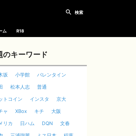
ーム
R18
題のキーワード
木坂
小学館
バレンタイン
田
松本人志
普通
ットコイン
インスタ
京大
チャ
XBox
キチ
大阪
メリカ
日ハム
DQN
文春
肉
三浦瑠麗
ミス日本
稲葉