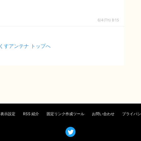
6/4(Th) 8:15
くすアンテナ トップへ
表示設定
RSS 紹介
固定リンク作成ツール
お問い合わせ
プライバシ