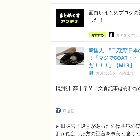
面白いまとめブログの
した！
まとめくすア
おすすめ
韓国人「“二刀流”日本
→「マジでGOAT・
だ！！！」【MLB】
海外の反応 お隣速報
【悲報】高市早苗「文春記事は有料な
IT速報
内田被告『殺意があったのは共犯の