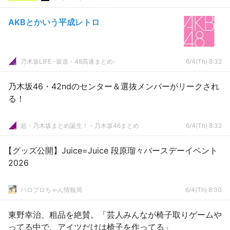
AKBとかいう平成レトロ
乃木坂LIFE -坂道・48高速まとめ-
6/4(Th) 8:32
乃木坂46・42ndのセンター＆選抜メンバーがリークされ
る！
超・乃木坂まとめ誕生！ - 乃木坂46まとめ
6/4(Th) 8:32
【グッズ公開】Juice=Juice 段原瑠々バースデーイベント
2026
ハロプロちゃん情報局
6/4(Th) 8:30
東野幸治、粗品を絶賛。「芸人みんなが椅子取りゲームや
ってる中で、アイツだけは椅子を作ってる」