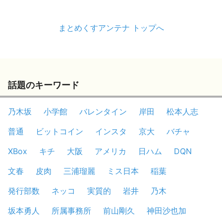
まとめくすアンテナ トップへ
話題のキーワード
乃木坂
小学館
バレンタイン
岸田
松本人志
普通
ビットコイン
インスタ
京大
バチャ
XBox
キチ
大阪
アメリカ
日ハム
DQN
文春
皮肉
三浦瑠麗
ミス日本
稲葉
発行部数
ネッコ
実質的
岩井
乃木
坂本勇人
所属事務所
前山剛久
神田沙也加