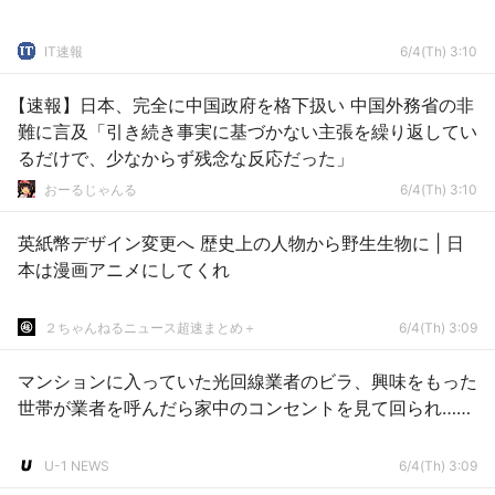
IT速報
6/4(Th) 3:10
【速報】日本、完全に中国政府を格下扱い 中国外務省の非
難に言及「引き続き事実に基づかない主張を繰り返してい
るだけで、少なからず残念な反応だった」
おーるじゃんる
6/4(Th) 3:10
英紙幣デザイン変更へ 歴史上の人物から野生生物に | 日
本は漫画アニメにしてくれ
２ちゃんねるニュース超速まとめ＋
6/4(Th) 3:09
マンションに入っていた光回線業者のビラ、興味をもった
世帯が業者を呼んだら家中のコンセントを見て回られ……
U-1 NEWS
6/4(Th) 3:09