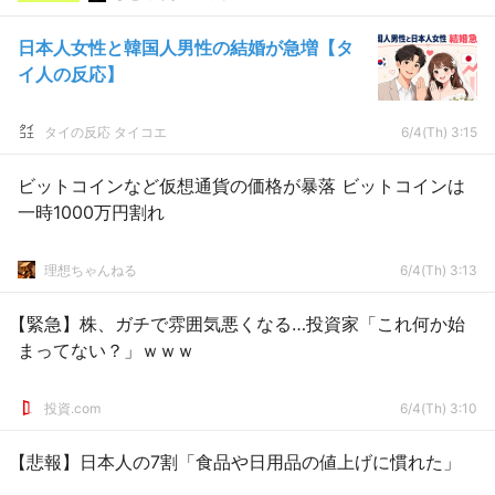
日本人女性と韓国人男性の結婚が急増【タ
イ人の反応】
タイの反応 タイコエ
6/4(Th) 3:15
ビットコインなど仮想通貨の価格が暴落 ビットコインは
一時1000万円割れ
理想ちゃんねる
6/4(Th) 3:13
【緊急】株、ガチで雰囲気悪くなる…投資家「これ何か始
まってない？」ｗｗｗ
投資.com
6/4(Th) 3:10
【悲報】日本人の7割「食品や日用品の値上げに慣れた」