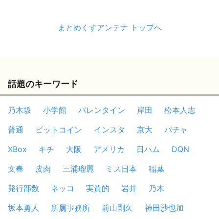
まとめくすアンテナ トップへ
話題のキーワード
乃木坂
小学館
バレンタイン
岸田
松本人志
普通
ビットコイン
インスタ
京大
バチャ
XBox
キチ
大阪
アメリカ
日ハム
DQN
文春
皮肉
三浦瑠麗
ミス日本
稲葉
発行部数
ネッコ
実質的
岩井
乃木
坂本勇人
所属事務所
前山剛久
神田沙也加