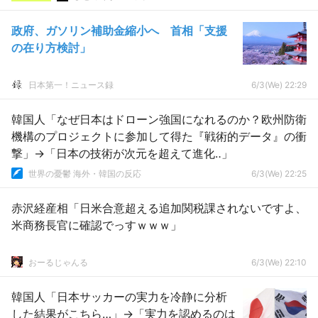
政府、ガソリン補助金縮小へ 首相「支援
の在り方検討」
日本第一！ニュース録
6/3(We) 22:29
韓国人「なぜ日本はドローン強国になれるのか？欧州防衛
機構のプロジェクトに参加して得た『戦術的データ』の衝
撃」→「日本の技術が次元を超えて進化‥」
世界の憂鬱 海外・韓国の反応
6/3(We) 22:25
赤沢経産相「日米合意超える追加関税課されないですよ、
米商務長官に確認でっすｗｗｗ」
おーるじゃんる
6/3(We) 22:10
韓国人「日本サッカーの実力を冷静に分析
した結果がこちら…」→「実力を認めるのは