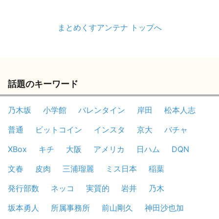
まとめくすアンテナ トップへ
話題のキーワード
乃木坂
小学館
バレンタイン
岸田
松本人志
普通
ビットコイン
インスタ
京大
バチャ
XBox
キチ
大阪
アメリカ
日ハム
DQN
文春
皮肉
三浦瑠麗
ミス日本
稲葉
発行部数
ネッコ
実質的
岩井
乃木
坂本勇人
所属事務所
前山剛久
神田沙也加