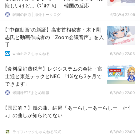
悔しいけど…（ﾌﾞﾙﾌﾞﾙ」＝韓国の反応
韓国の反応 | 海外トークログ
6/3(We) 22:05
【“中傷動画”の新証】高市首相秘書・木下剛
志氏と動画作成者の「Zoom会議音声」を入
手
watch＠２ちゃんねる
6/3(We) 22:03
【食料品消費税率】レジシステムの会社・富
士通と東芝テックとNEC 「1%なら3ヶ月で
できます」
米国株ETFまとめ速報
6/3(We) 22:00
【国民的？】嵐の曲、結局「あーらしーあーらしー ｵｰｲ
ｪ」の曲しか知られてない
ライフハックちゃんねる弐式
6/3(We) 22:00